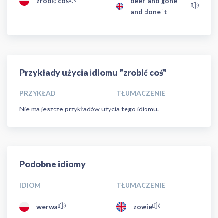
zrobić coś
been and gone
and done it
Przykłady użycia idiomu "zrobić coś"
PRZYKŁAD
TŁUMACZENIE
Nie ma jeszcze przykładów użycia tego idiomu.
Podobne idiomy
IDIOM
TŁUMACZENIE
werwa
zowie