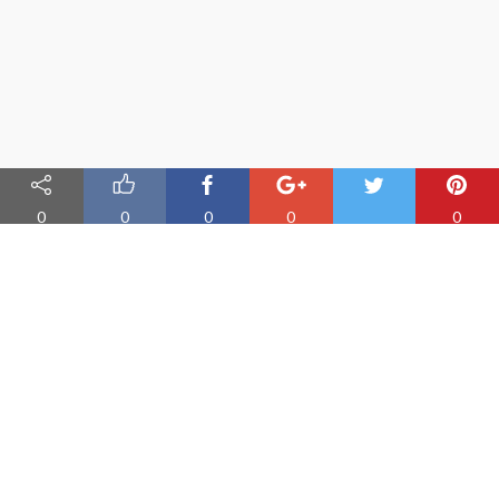
0
0
0
0
0
Nauka angielskiego online