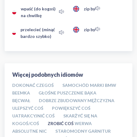
wpaść (do kogoś)
zip by
na chwilkę
przelecieć (minąć
zip by
bardzo szybko)
Więcej podobnych idiomów
DOKONAĆ CZEGOŚ
SAMOCHÓD MARKI BMW
BEEMKA
GŁOŚNE PUSZCZENIE BĄKA
BĘCWAŁ
DOBRZE ZBUDOWANY MĘŻCZYZNA
ULEPSZYĆ COŚ
POWIĘKSZYĆ COŚ
UATRAKCYJNIĆ COŚ
SKARŻYĆ SIĘ NA
KOGOŚ/COŚ
ZROBIĆ COŚ
WERWA
ABSOLUTNE NIC
STAROMODNY GARNITUR