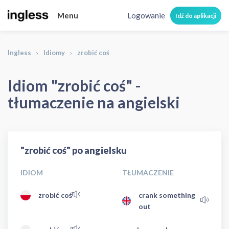
Menu
Logowanie
Idź do aplikacji
Ingless
Idiomy
zrobić coś
Idiom "zrobić coś" -
tłumaczenie na angielski
"zrobić coś" po angielsku
IDIOM
TŁUMACZENIE
zrobić coś
crank something
out