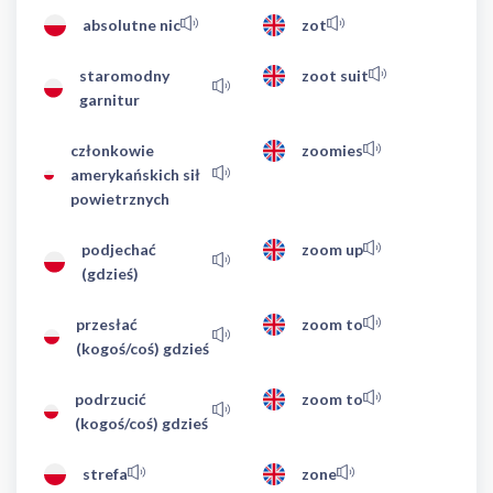
absolutne nic
zot
staromodny
zoot suit
garnitur
członkowie
zoomies
amerykańskich sił
powietrznych
podjechać
zoom up
(gdzieś)
przesłać
zoom to
(kogoś/coś) gdzieś
podrzucić
zoom to
(kogoś/coś) gdzieś
strefa
zone