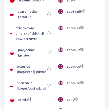
absolutne nic
zot
staromodny
zoot suit
garnitur
członkowie
zoomies
amerykańskich sił
powietrznych
podjechać
zoom up
(gdzieś)
przesłać
zoom to
(kogoś/coś) gdzieś
podrzucić
zoom to
(kogoś/coś) gdzieś
strefa
zone