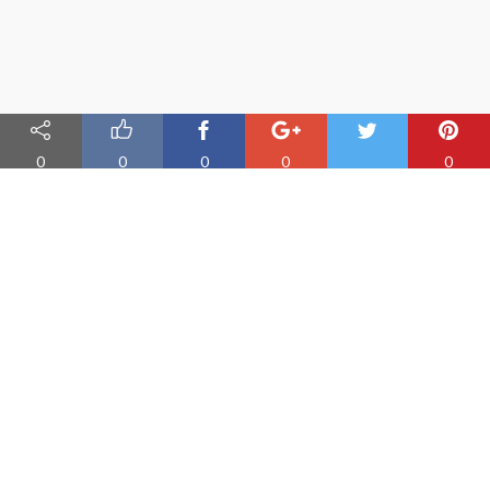
0
0
0
0
0
Nauka angielskiego online
Oferujemy materiały do nauki angielskiego oraz aplikację do
efektywnej nauki słówek