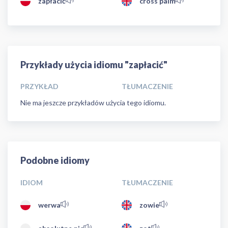
zapłacić
cross palm
Przykłady użycia idiomu "zapłacić"
PRZYKŁAD
TŁUMACZENIE
Nie ma jeszcze przykładów użycia tego idiomu.
Podobne idiomy
IDIOM
TŁUMACZENIE
werwa
zowie