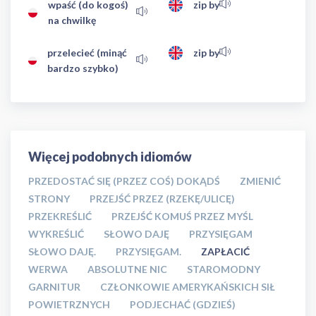
wpaść (do kogoś)
zip by
na chwilkę
przelecieć (minąć
zip by
bardzo szybko)
Więcej podobnych idiomów
PRZEDOSTAĆ SIĘ (PRZEZ COŚ) DOKĄDŚ
ZMIENIĆ
STRONY
PRZEJŚĆ PRZEZ (RZEKĘ/ULICĘ)
PRZEKREŚLIĆ
PRZEJŚĆ KOMUŚ PRZEZ MYŚL
WYKREŚLIĆ
SŁOWO DAJĘ
PRZYSIĘGAM
SŁOWO DAJĘ.
PRZYSIĘGAM.
ZAPŁACIĆ
WERWA
ABSOLUTNE NIC
STAROMODNY
GARNITUR
CZŁONKOWIE AMERYKAŃSKICH SIŁ
POWIETRZNYCH
PODJECHAĆ (GDZIEŚ)