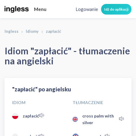
Menu
Logowanie
Idź do aplikacji
Ingless
Idiomy
zapłacić
Idiom "zapłacić" - tłumaczenie
na angielski
"zapłacić" po angielsku
IDIOM
TŁUMACZENIE
zapłacić
cross palm with
silver