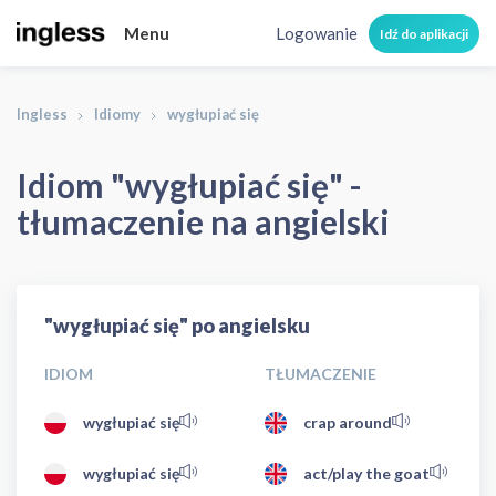
Menu
Logowanie
Idź do aplikacji
Ingless
Idiomy
wygłupiać się
Idiom "wygłupiać się" -
tłumaczenie na angielski
"wygłupiać się" po angielsku
IDIOM
TŁUMACZENIE
wygłupiać się
crap around
wygłupiać się
act/play the goat