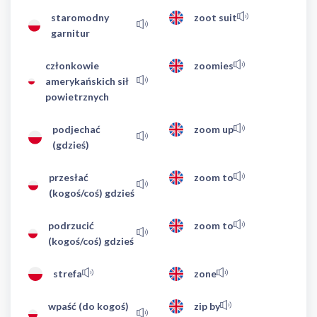
staromodny
zoot suit
garnitur
członkowie
zoomies
amerykańskich sił
powietrznych
podjechać
zoom up
(gdzieś)
przesłać
zoom to
(kogoś/coś) gdzieś
podrzucić
zoom to
(kogoś/coś) gdzieś
strefa
zone
wpaść (do kogoś)
zip by