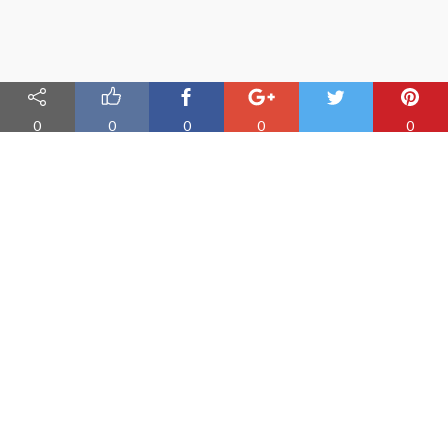
0
0
0
0
0
Nauka angielskiego online
Oferujemy materiały do nauki angielskiego oraz aplikację do
efektywnej nauki słówek