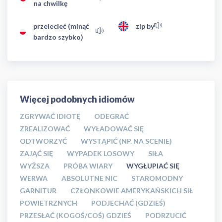
na chwilkę
przelecieć (minąć
zip by
bardzo szybko)
Więcej podobnych idiomów
ZGRYWAĆ IDIOTĘ
ODEGRAĆ
ZREALIZOWAĆ
WYŁADOWAĆ SIĘ
ODTWORZYĆ
WYSTĄPIĆ (NP. NA SCENIE)
ZAJĄĆ SIĘ
WYPADEK LOSOWY
SIŁA
WYŻSZA
PRÓBA WIARY
WYGŁUPIAĆ SIĘ
WERWA
ABSOLUTNE NIC
STAROMODNY
GARNITUR
CZŁONKOWIE AMERYKAŃSKICH SIŁ
POWIETRZNYCH
PODJECHAĆ (GDZIEŚ)
PRZESŁAĆ (KOGOŚ/COŚ) GDZIEŚ
PODRZUCIĆ