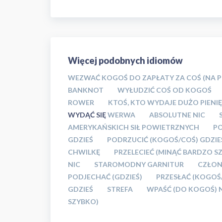
Więcej podobnych idiomów
WEZWAĆ KOGOŚ DO ZAPŁATY ZA COŚ (NA PI
BANKNOT
WYŁUDZIĆ COŚ OD KOGOŚ
ROWER
KTOŚ, KTO WYDAJE DUŻO PIENI
WYDĄĆ SIĘ
WERWA
ABSOLUTNE NIC
AMERYKAŃSKICH SIŁ POWIETRZNYCH
PO
GDZIEŚ
PODRZUCIĆ (KOGOŚ/COŚ) GDZIE
CHWILKĘ
PRZELECIEĆ (MINĄĆ BARDZO S
NIC
STAROMODNY GARNITUR
CZŁON
PODJECHAĆ (GDZIEŚ)
PRZESŁAĆ (KOGOŚ
GDZIEŚ
STREFA
WPAŚĆ (DO KOGOŚ) 
SZYBKO)