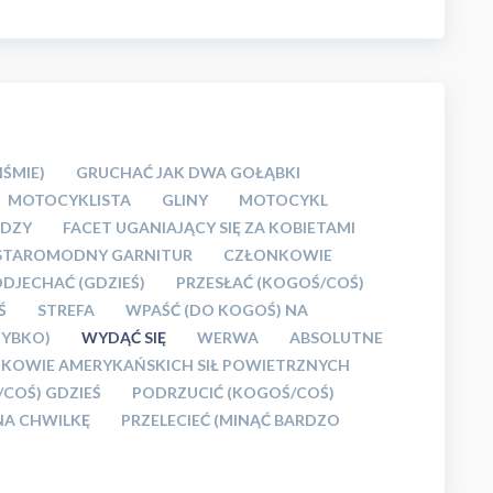
ŚMIE)
GRUCHAĆ JAK DWA GOŁĄBKI
MOTOCYKLISTA
GLINY
MOTOCYKL
ĘDZY
FACET UGANIAJĄCY SIĘ ZA KOBIETAMI
STAROMODNY GARNITUR
CZŁONKOWIE
DJECHAĆ (GDZIEŚ)
PRZESŁAĆ (KOGOŚ/COŚ)
Ś
STREFA
WPAŚĆ (DO KOGOŚ) NA
ZYBKO)
WYDĄĆ SIĘ
WERWA
ABSOLUTNE
KOWIE AMERYKAŃSKICH SIŁ POWIETRZNYCH
/COŚ) GDZIEŚ
PODRZUCIĆ (KOGOŚ/COŚ)
NA CHWILKĘ
PRZELECIEĆ (MINĄĆ BARDZO