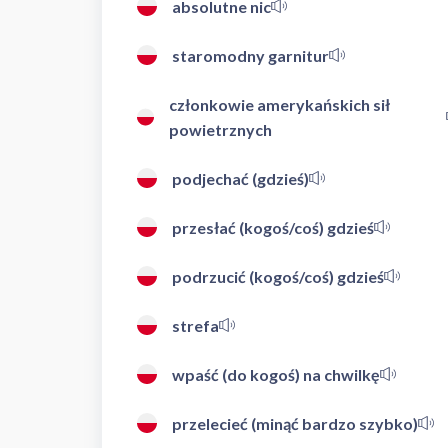
absolutne nic
staromodny garnitur
członkowie amerykańskich sił
powietrznych
podjechać (gdzieś)
przesłać (kogoś/coś) gdzieś
podrzucić (kogoś/coś) gdzieś
strefa
wpaść (do kogoś) na chwilkę
przelecieć (minąć bardzo szybko)