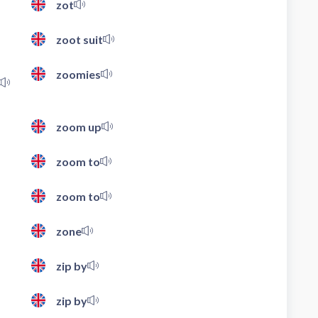
zot
zoot suit
zoomies
zoom up
zoom to
zoom to
zone
zip by
zip by