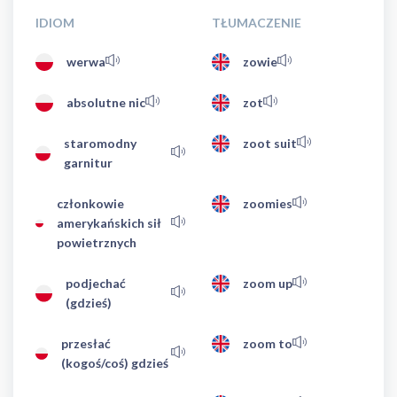
IDIOM
TŁUMACZENIE
werwa
zowie
absolutne nic
zot
staromodny
zoot suit
garnitur
członkowie
zoomies
amerykańskich sił
powietrznych
podjechać
zoom up
(gdzieś)
przesłać
zoom to
(kogoś/coś) gdzieś