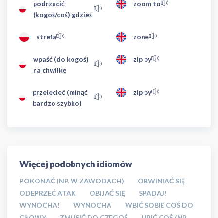
podrzucić
zoom to
(kogoś/coś) gdzieś
strefa
zone
wpaść (do kogoś)
zip by
na chwilkę
przelecieć (minąć
zip by
bardzo szybko)
Więcej podobnych idiomów
POKONAĆ (NP. W ZAWODACH)
OBWINIAĆ SIĘ
ODEPRZEĆ ATAK
OBIJAĆ SIĘ
SPADAJ!
WYNOCHA!
WYNOCHA
WBIĆ SOBIE COŚ DO
GŁOWY
ZMUSIĆ DO CZEGOŚ
UBIĆ COŚ (NP.