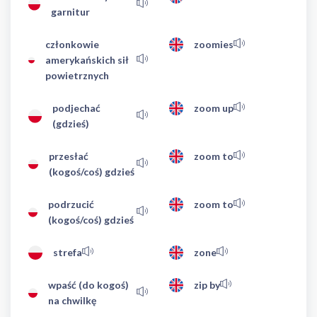
garnitur
członkowie
zoomies
amerykańskich sił
powietrznych
podjechać
zoom up
(gdzieś)
przesłać
zoom to
(kogoś/coś) gdzieś
podrzucić
zoom to
(kogoś/coś) gdzieś
strefa
zone
wpaść (do kogoś)
zip by
na chwilkę