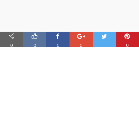
0
0
0
0
0
Nauka angielskiego online
Oferujemy materiały do nauki angielskiego oraz aplikację do
efektywnej nauki słówek