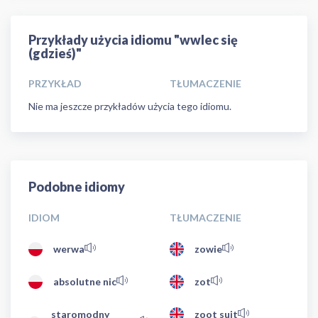
Przykłady użycia idiomu "wwlec się
(gdzieś)"
PRZYKŁAD
TŁUMACZENIE
Nie ma jeszcze przykładów użycia tego idiomu.
Podobne idiomy
IDIOM
TŁUMACZENIE
werwa
zowie
absolutne nic
zot
staromodny
zoot suit