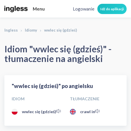
Menu
Logowanie
Idź do aplikacji
Ingless
Idiomy
wwlec się (gdzieś)
Idiom "wwlec się (gdzieś)" -
tłumaczenie na angielski
"wwlec się (gdzieś)" po angielsku
IDIOM
TŁUMACZENIE
wwlec się (gdzieś)
crawl in