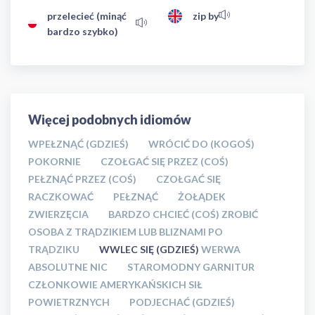
przelecieć (minąć
zip by
bardzo szybko)
Więcej podobnych idiomów
WPEŁZNĄĆ (GDZIEŚ)
WRÓCIĆ DO (KOGOŚ)
POKORNIE
CZOŁGAĆ SIĘ PRZEZ (COŚ)
PEŁZNĄĆ PRZEZ (COŚ)
CZOŁGAĆ SIĘ
RACZKOWAĆ
PEŁZNĄĆ
ŻOŁĄDEK
ZWIERZĘCIA
BARDZO CHCIEĆ (COŚ) ZROBIĆ
OSOBA Z TRĄDZIKIEM LUB BLIZNAMI PO
TRĄDZIKU
WWLEC SIĘ (GDZIEŚ)
WERWA
ABSOLUTNE NIC
STAROMODNY GARNITUR
CZŁONKOWIE AMERYKAŃSKICH SIŁ
POWIETRZNYCH
PODJECHAĆ (GDZIEŚ)