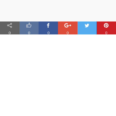
0
0
0
0
0
Nauka angielskiego online
Oferujemy materiały do nauki angielskiego oraz aplikację do
efektywnej nauki słówek