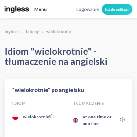
Menu
Logowanie
Idź do aplikacji
Ingless
Idiomy
wielokrotnie
Idiom "wielokrotnie" -
tłumaczenie na angielski
"wielokrotnie" po angielsku
IDIOM
TŁUMACZENIE
wielokrotnie
at one time or
another