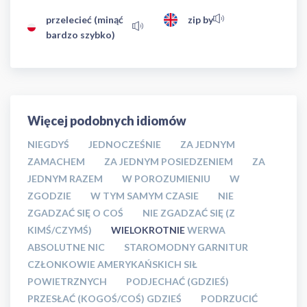
przelecieć (minąć
zip by
bardzo szybko)
Więcej podobnych idiomów
NIEGDYŚ
JEDNOCZEŚNIE
ZA JEDNYM
ZAMACHEM
ZA JEDNYM POSIEDZENIEM
ZA
JEDNYM RAZEM
W POROZUMIENIU
W
ZGODZIE
W TYM SAMYM CZASIE
NIE
ZGADZAĆ SIĘ O COŚ
NIE ZGADZAĆ SIĘ (Z
KIMŚ/CZYMŚ)
WIELOKROTNIE
WERWA
ABSOLUTNE NIC
STAROMODNY GARNITUR
CZŁONKOWIE AMERYKAŃSKICH SIŁ
POWIETRZNYCH
PODJECHAĆ (GDZIEŚ)
PRZESŁAĆ (KOGOŚ/COŚ) GDZIEŚ
PODRZUCIĆ