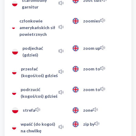
staromodny
zoot suit
garnitur
członkowie
zoomies
amerykańskich sił
powietrznych
podjechać
zoom up
(gdzieś)
przesłać
zoom to
(kogoś/coś) gdzieś
podrzucić
zoom to
(kogoś/coś) gdzieś
strefa
zone
wpaść (do kogoś)
zip by
na chwilkę