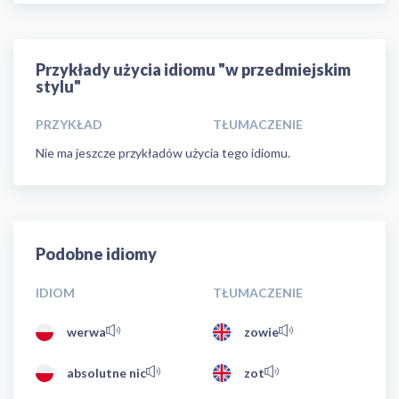
Przykłady użycia idiomu "w przedmiejskim
stylu"
PRZYKŁAD
TŁUMACZENIE
Nie ma jeszcze przykładów użycia tego idiomu.
Podobne idiomy
IDIOM
TŁUMACZENIE
werwa
zowie
absolutne nic
zot