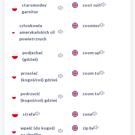
staromodny
zoot suit
garnitur
członkowie
zoomies
amerykańskich sił
powietrznych
podjechać
zoom up
(gdzieś)
przesłać
zoom to
(kogoś/coś) gdzieś
podrzucić
zoom to
(kogoś/coś) gdzieś
strefa
zone
wpaść (do kogoś)
zip by
na chwilkę