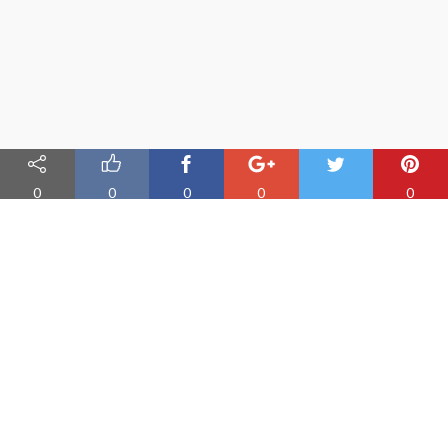
0
0
0
0
0
Nauka angielskiego online