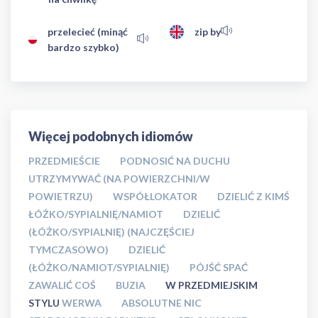
przelecieć (minąć
zip by
bardzo szybko)
Więcej podobnych idiomów
PRZEDMIEŚCIE
PODNOSIĆ NA DUCHU
UTRZYMYWAĆ (NA POWIERZCHNI/W
POWIETRZU)
WSPÓŁLOKATOR
DZIELIĆ Z KIMŚ
ŁÓŻKO/SYPIALNIĘ/NAMIOT
DZIELIĆ
(ŁÓŻKO/SYPIALNIĘ) (NAJCZĘŚCIEJ
TYMCZASOWO)
DZIELIĆ
(ŁÓŻKO/NAMIOT/SYPIALNIĘ)
PÓJŚĆ SPAĆ
ZAWALIĆ COŚ
BUZIA
W PRZEDMIEJSKIM
STYLU
WERWA
ABSOLUTNE NIC