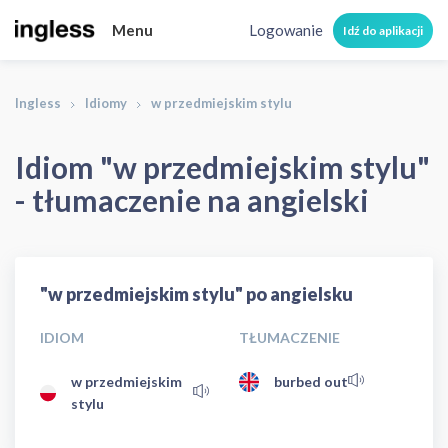
Menu
Logowanie
Idź do aplikacji
Ingless
Idiomy
w przedmiejskim stylu
Idiom "w przedmiejskim stylu"
- tłumaczenie na angielski
"w przedmiejskim stylu" po angielsku
IDIOM
TŁUMACZENIE
w przedmiejskim
burbed out
stylu