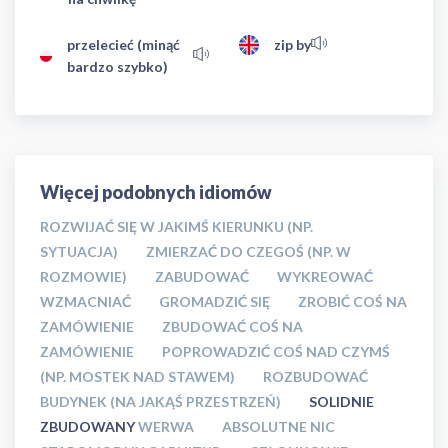
przelecieć (minąć
zip by
bardzo szybko)
Więcej podobnych idiomów
ROZWIJAĆ SIĘ W JAKIMŚ KIERUNKU (NP.
SYTUACJA)
ZMIERZAĆ DO CZEGOŚ (NP. W
ROZMOWIE)
ZABUDOWAĆ
WYKREOWAĆ
WZMACNIAĆ
GROMADZIĆ SIĘ
ZROBIĆ COŚ NA
ZAMÓWIENIE
ZBUDOWAĆ COŚ NA
ZAMÓWIENIE
POPROWADZIĆ COŚ NAD CZYMŚ
(NP. MOSTEK NAD STAWEM)
ROZBUDOWAĆ
BUDYNEK (NA JAKĄŚ PRZESTRZEŃ)
SOLIDNIE
ZBUDOWANY
WERWA
ABSOLUTNE NIC