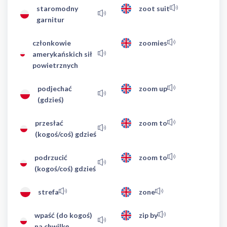
staromodny
zoot suit
garnitur
członkowie
zoomies
amerykańskich sił
powietrznych
podjechać
zoom up
(gdzieś)
przesłać
zoom to
(kogoś/coś) gdzieś
podrzucić
zoom to
(kogoś/coś) gdzieś
strefa
zone
wpaść (do kogoś)
zip by
na chwilkę