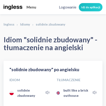
Menu
Logowanie
Idź do aplikacji
Ingless
Idiomy
solidnie zbudowany
Idiom "solidnie zbudowany" -
tłumaczenie na angielski
"solidnie zbudowany" po angielsku
IDIOM
TŁUMACZENIE
solidnie
built like a brick
zbudowany
outhouse