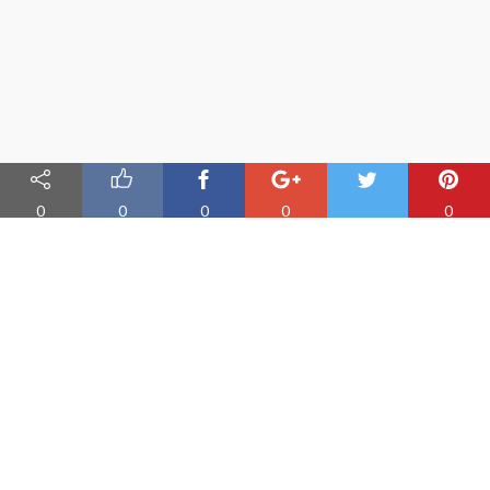
0
0
0
0
0
Nauka angielskiego online