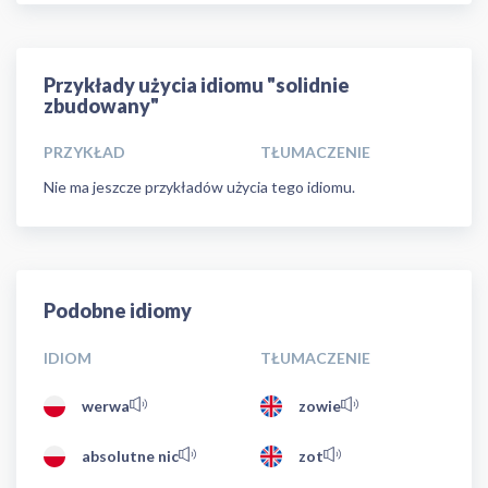
Przykłady użycia idiomu "solidnie
zbudowany"
PRZYKŁAD
TŁUMACZENIE
Nie ma jeszcze przykładów użycia tego idiomu.
Podobne idiomy
IDIOM
TŁUMACZENIE
werwa
zowie
absolutne nic
zot