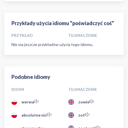
Przykłady użycia idiomu "poświadczyć coś"
PRZYKŁAD
TŁUMACZENIE
Nie ma jeszcze przykładów użycia tego idiomu.
Podobne idiomy
IDIOM
TŁUMACZENIE
werwa
zowie
absolutne nic
zot