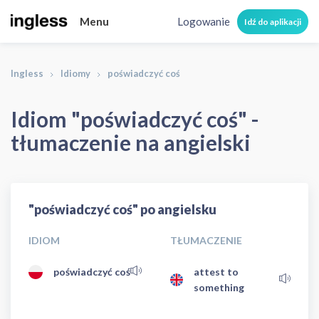
Menu
Logowanie
Idź do aplikacji
Ingless
Idiomy
poświadczyć coś
Idiom "poświadczyć coś" -
tłumaczenie na angielski
"poświadczyć coś" po angielsku
IDIOM
TŁUMACZENIE
poświadczyć coś
attest to
something