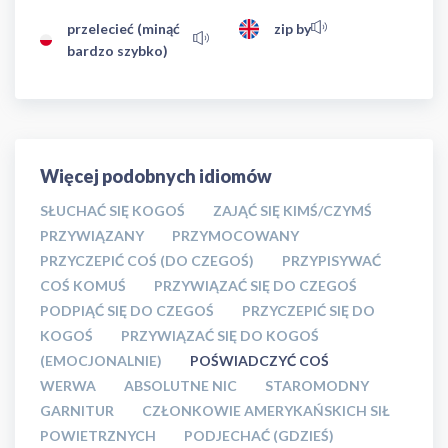
przelecieć (minąć
zip by
bardzo szybko)
Więcej podobnych idiomów
SŁUCHAĆ SIĘ KOGOŚ
ZAJĄĆ SIĘ KIMŚ/CZYMŚ
PRZYWIĄZANY
PRZYMOCOWANY
PRZYCZEPIĆ COŚ (DO CZEGOŚ)
PRZYPISYWAĆ
COŚ KOMUŚ
PRZYWIĄZAĆ SIĘ DO CZEGOŚ
PODPIĄĆ SIĘ DO CZEGOŚ
PRZYCZEPIĆ SIĘ DO
KOGOŚ
PRZYWIĄZAĆ SIĘ DO KOGOŚ
(EMOCJONALNIE)
POŚWIADCZYĆ COŚ
WERWA
ABSOLUTNE NIC
STAROMODNY
GARNITUR
CZŁONKOWIE AMERYKAŃSKICH SIŁ
POWIETRZNYCH
PODJECHAĆ (GDZIEŚ)