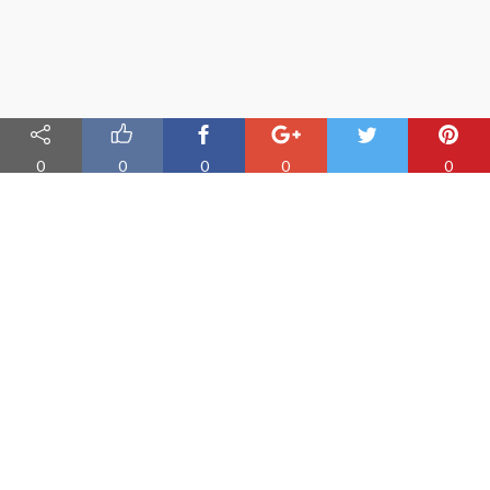
0
0
0
0
0
Nauka angielskiego online
Oferujemy materiały do nauki angielskiego oraz aplikację do
efektywnej nauki słówek