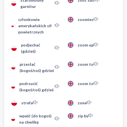
staromodny
zoot suit
garnitur
członkowie
zoomies
amerykańskich sił
powietrznych
podjechać
zoom up
(gdzieś)
przesłać
zoom to
(kogoś/coś) gdzieś
podrzucić
zoom to
(kogoś/coś) gdzieś
strefa
zone
wpaść (do kogoś)
zip by
na chwilkę