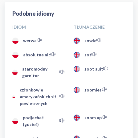
Podobne idiomy
IDIOM
TŁUMACZENIE
werwa
zowie
absolutne nic
zot
staromodny
zoot suit
garnitur
członkowie
zoomies
amerykańskich sił
powietrznych
podjechać
zoom up
(gdzieś)