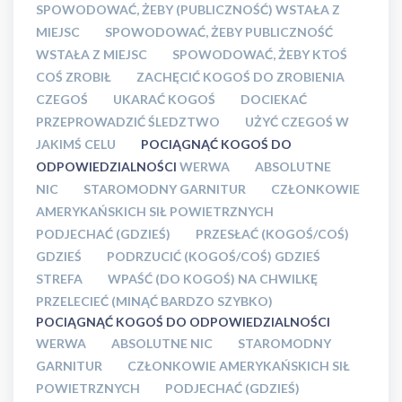
SPOWODOWAĆ, ŻEBY (PUBLICZNOŚĆ) WSTAŁA Z
MIEJSC
SPOWODOWAĆ, ŻEBY PUBLICZNOŚĆ
WSTAŁA Z MIEJSC
SPOWODOWAĆ, ŻEBY KTOŚ
COŚ ZROBIŁ
ZACHĘCIĆ KOGOŚ DO ZROBIENIA
CZEGOŚ
UKARAĆ KOGOŚ
DOCIEKAĆ
PRZEPROWADZIĆ ŚLEDZTWO
UŻYĆ CZEGOŚ W
JAKIMŚ CELU
POCIĄGNĄĆ KOGOŚ DO
ODPOWIEDZIALNOŚCI
WERWA
ABSOLUTNE
NIC
STAROMODNY GARNITUR
CZŁONKOWIE
AMERYKAŃSKICH SIŁ POWIETRZNYCH
PODJECHAĆ (GDZIEŚ)
PRZESŁAĆ (KOGOŚ/COŚ)
GDZIEŚ
PODRZUCIĆ (KOGOŚ/COŚ) GDZIEŚ
STREFA
WPAŚĆ (DO KOGOŚ) NA CHWILKĘ
PRZELECIEĆ (MINĄĆ BARDZO SZYBKO)
POCIĄGNĄĆ KOGOŚ DO ODPOWIEDZIALNOŚCI
WERWA
ABSOLUTNE NIC
STAROMODNY
GARNITUR
CZŁONKOWIE AMERYKAŃSKICH SIŁ
POWIETRZNYCH
PODJECHAĆ (GDZIEŚ)