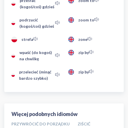
przesłać
zoom to
(kogoś/coś) gdzieś
podrzucić
zoom to
(kogoś/coś) gdzieś
strefa
zone
wpaść (do kogoś)
zip by
na chwilkę
przelecieć (minąć
zip by
bardzo szybko)
Więcej podobnych idiomów
PRZYWRÓCIĆ DO PORZĄDKU
ZIŚCIĆ