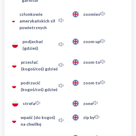
garnitur
członkowie
zoomies
amerykańskich sił
powietrznych
podjechać
zoom up
(gdzieś)
przesłać
zoom to
(kogoś/coś) gdzieś
podrzucić
zoom to
(kogoś/coś) gdzieś
strefa
zone
wpaść (do kogoś)
zip by
na chwilkę