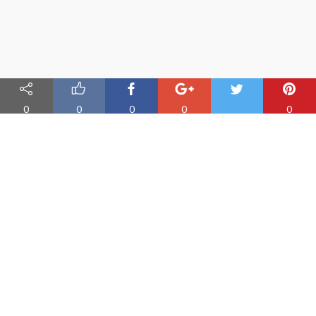
0
0
0
0
0
Nauka angielskiego online
Oferujemy materiały do nauki angielskiego oraz aplikację do
efektywnej nauki słówek