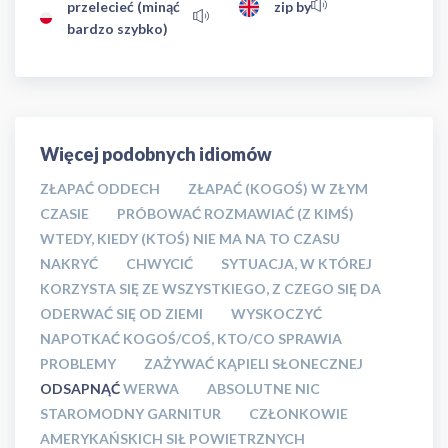
przelecieć (minąć
zip by
bardzo szybko)
Więcej podobnych idiomów
ZŁAPAĆ ODDECH
ZŁAPAĆ (KOGOŚ) W ZŁYM
CZASIE
PRÓBOWAĆ ROZMAWIAĆ (Z KIMŚ)
WTEDY, KIEDY (KTOŚ) NIE MA NA TO CZASU
NAKRYĆ
CHWYCIĆ
SYTUACJA, W KTÓREJ
KORZYSTA SIĘ ZE WSZYSTKIEGO, Z CZEGO SIĘ DA
ODERWAĆ SIĘ OD ZIEMI
WYSKOCZYĆ
NAPOTKAĆ KOGOŚ/COŚ, KTO/CO SPRAWIA
PROBLEMY
ZAŻYWAĆ KĄPIELI SŁONECZNEJ
ODSAPNĄĆ
WERWA
ABSOLUTNE NIC
STAROMODNY GARNITUR
CZŁONKOWIE
AMERYKAŃSKICH SIŁ POWIETRZNYCH