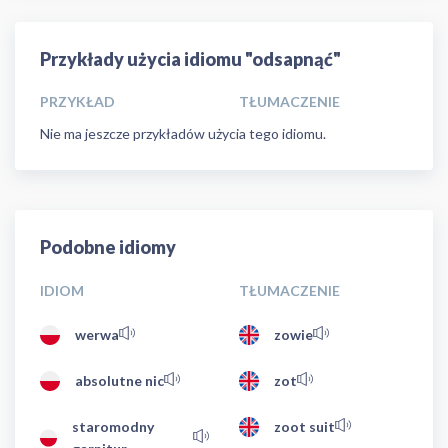
Przykłady użycia idiomu "odsapnąć"
PRZYKŁAD
TŁUMACZENIE
Nie ma jeszcze przykładów użycia tego idiomu.
Podobne idiomy
IDIOM
TŁUMACZENIE
werwa
zowie
absolutne nic
zot
staromodny
zoot suit