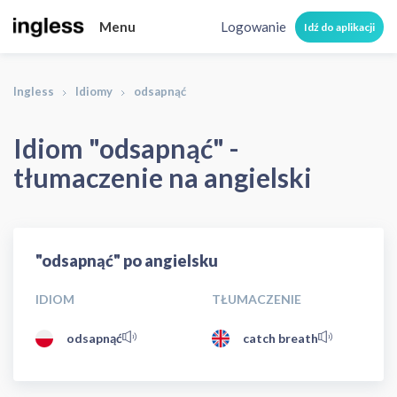
Menu
Logowanie
Idź do aplikacji
Ingless
Idiomy
odsapnąć
Idiom "odsapnąć" -
tłumaczenie na angielski
"odsapnąć" po angielsku
IDIOM
TŁUMACZENIE
odsapnąć
catch breath