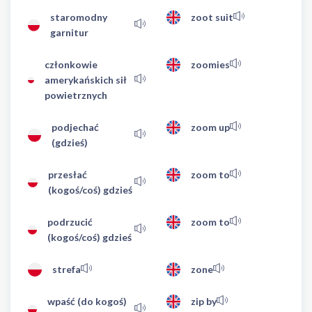
staromodny
zoot suit
garnitur
członkowie
zoomies
amerykańskich sił
powietrznych
podjechać
zoom up
(gdzieś)
przesłać
zoom to
(kogoś/coś) gdzieś
podrzucić
zoom to
(kogoś/coś) gdzieś
strefa
zone
wpaść (do kogoś)
zip by