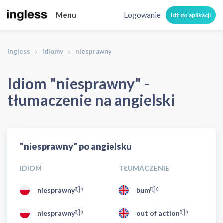
Menu
Logowanie
Idź do aplikacji
Ingless
Idiomy
niesprawny
Idiom "niesprawny" -
tłumaczenie na angielski
"niesprawny" po angielsku
IDIOM
TŁUMACZENIE
niesprawny
bum
niesprawny
out of action