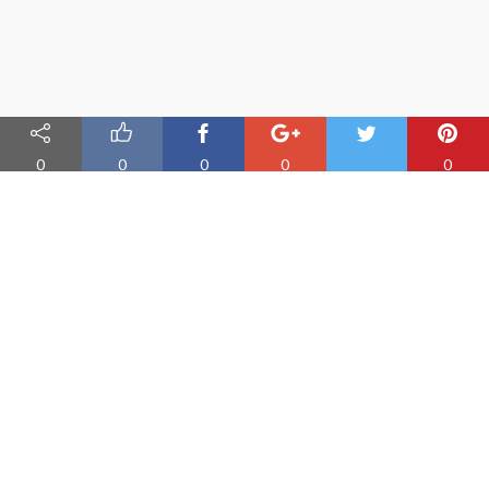
0
0
0
0
0
Nauka angielskiego online
Oferujemy materiały do nauki angielskiego oraz aplikację do
efektywnej nauki słówek