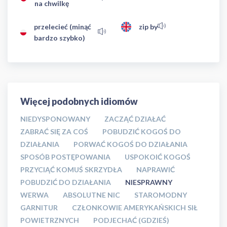
na chwilkę
przelecieć (minąć
zip by
bardzo szybko)
Więcej podobnych idiomów
NIEDYSPONOWANY
ZACZĄĆ DZIAŁAĆ
ZABRAĆ SIĘ ZA COŚ
POBUDZIĆ KOGOŚ DO
DZIAŁANIA
PORWAĆ KOGOŚ DO DZIAŁANIA
SPOSÓB POSTĘPOWANIA
USPOKOIĆ KOGOŚ
PRZYCIĄĆ KOMUŚ SKRZYDŁA
NAPRAWIĆ
POBUDZIĆ DO DZIAŁANIA
NIESPRAWNY
WERWA
ABSOLUTNE NIC
STAROMODNY
GARNITUR
CZŁONKOWIE AMERYKAŃSKICH SIŁ
POWIETRZNYCH
PODJECHAĆ (GDZIEŚ)