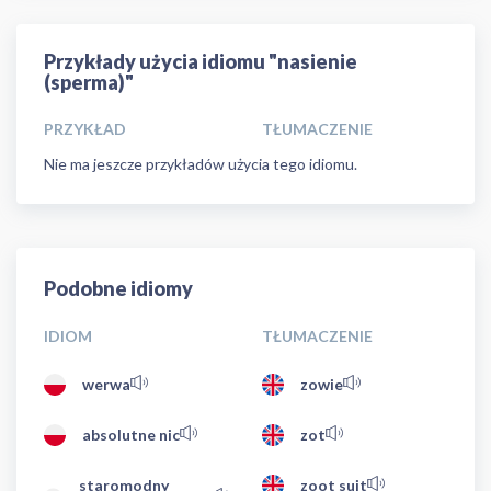
Przykłady użycia idiomu "nasienie
(sperma)"
PRZYKŁAD
TŁUMACZENIE
Nie ma jeszcze przykładów użycia tego idiomu.
Podobne idiomy
IDIOM
TŁUMACZENIE
werwa
zowie
absolutne nic
zot
staromodny
zoot suit