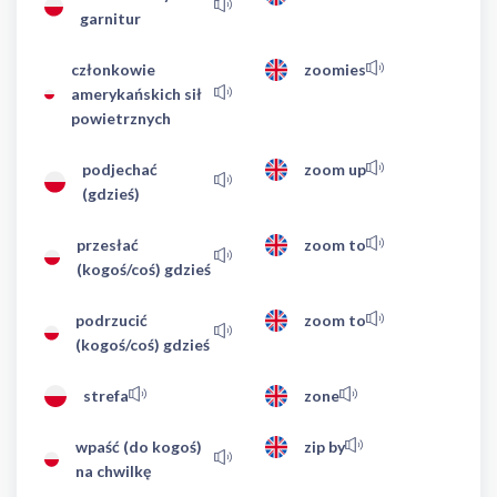
garnitur
członkowie
zoomies
amerykańskich sił
powietrznych
podjechać
zoom up
(gdzieś)
przesłać
zoom to
(kogoś/coś) gdzieś
podrzucić
zoom to
(kogoś/coś) gdzieś
strefa
zone
wpaść (do kogoś)
zip by
na chwilkę