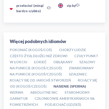
przelecieć (minąć
zip by
bardzo szybko)
Więcej podobnych idiomów
POKONAĆ (KOGOŚ/COŚ)
CHORZY LUDZIE
CZĘSTO ŻYJĄ DŁUŻEJ NIŻ ZDROWI
CZUŁY PUNKT
W ŁOKCIU
ŁOKIEĆ
OBŁĄKANY
SZALONY
NA PUNKCIE (KOGOŚ/CZEGOŚ)
ZWARIOWANY
NA PUNKCIE (KOGOŚ/CZEGOŚ)
SZALENIEC
ROJĄCY SIĘ OD JAKICHŚ STWORZEŃ
ROJĄCY SIĘ
OD (KOGOŚ/CZEGOŚ)
NASIENIE (SPERMA)
WERWA
ABSOLUTNE NIC
STAROMODNY
GARNITUR
CZŁONKOWIE AMERYKAŃSKICH SIŁ
POWIETRZNYCH
PODJECHAĆ (GDZIEŚ)