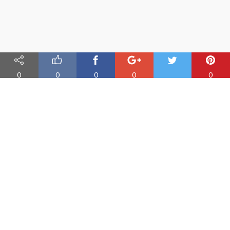
0
0
0
0
0
Nauka angielskiego online
Oferujemy materiały do nauki angielskiego oraz aplikację do
efektywnej nauki słówek