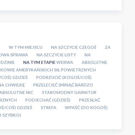
E
W TYM MIEJSCU
NA SZCZYCIE CZEGOŚ
ZA
OWA SPRAWA
NA SZCZYCIE LISTY
NA
ODZINIE
NA TYM ETAPIE
WERWA
ABSOLUTNE
KOWIE AMERYKAŃSKICH SIŁ POWIETRZNYCH
/COŚ) GDZIEŚ
PODRZUCIĆ (KOGOŚ/COŚ)
NA CHWILKĘ
PRZELECIEĆ (MINĄĆ BARDZO
ABSOLUTNE NIC
STAROMODNY GARNITUR
TRZNYCH
PODJECHAĆ (GDZIEŚ)
PRZESŁAĆ
Ś/COŚ) GDZIEŚ
STREFA
WPAŚĆ (DO KOGOŚ)
O SZYBKO)