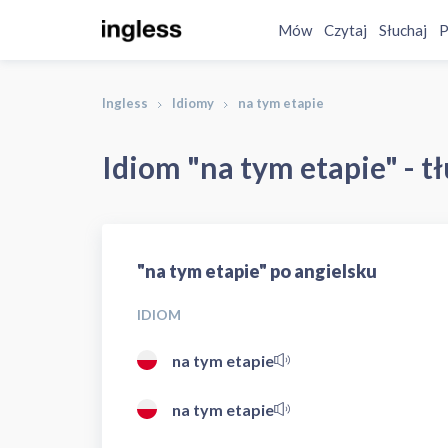
Mów
Czytaj
Słuchaj
P
Ingless
Idiomy
na tym etapie
Idiom "na tym etapie" - t
"na tym etapie" po angielsku
IDIOM
na tym etapie
na tym etapie