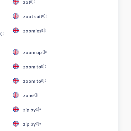
zot
zoot suit
zoomies
zoom up
zoom to
zoom to
zone
zip by
zip by