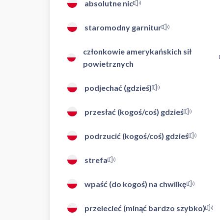
absolutne nic
staromodny garnitur
członkowie amerykańskich sił
powietrznych
podjechać (gdzieś)
przesłać (kogoś/coś) gdzieś
podrzucić (kogoś/coś) gdzieś
strefa
wpaść (do kogoś) na chwilkę
przelecieć (minąć bardzo szybko)