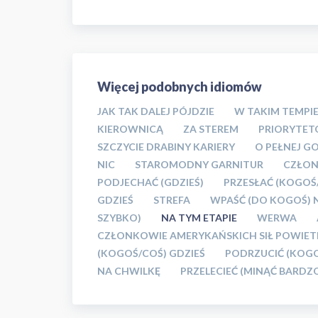
Więcej podobnych idiomów
JAK TAK DALEJ PÓJDZIE
W TAKIM TEMPI
KIEROWNICĄ
ZA STEREM
PRIORYTET
SZCZYCIE DRABINY KARIERY
O PEŁNEJ G
NIC
STAROMODNY GARNITUR
CZŁON
PODJECHAĆ (GDZIEŚ)
PRZESŁAĆ (KOGOŚ
GDZIEŚ
STREFA
WPAŚĆ (DO KOGOŚ) 
SZYBKO)
NA TYM ETAPIE
WERWA
CZŁONKOWIE AMERYKAŃSKICH SIŁ POWIE
(KOGOŚ/COŚ) GDZIEŚ
PODRZUCIĆ (KOGO
NA CHWILKĘ
PRZELECIEĆ (MINĄĆ BARDZ