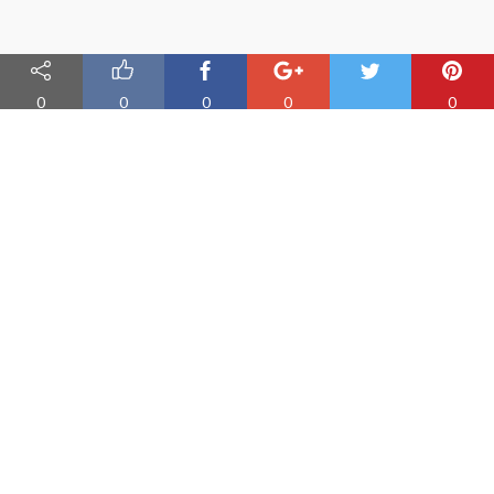
0
0
0
0
0
Nauka angielskiego online
Oferujemy materiały do nauki angielskiego oraz aplikację do
efektywnej nauki słówek
PRODUKT