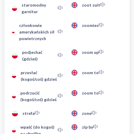
staromodny
zoot suit
garnitur
członkowie
zoomies
amerykańskich sił
powietrznych
podjechać
zoom up
(gdzieś)
przesłać
zoom to
(kogoś/coś) gdzieś
podrzucić
zoom to
(kogoś/coś) gdzieś
strefa
zone
wpaść (do kogoś)
zip by
na chwilkę