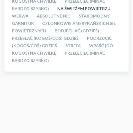
KOGOŚ) NA CHWILKĘ
PRZELECIEĆ (MINĄĆ
BARDZO SZYBKO)
NA ŚWIEŻYM POWIETRZU
WERWA
ABSOLUTNE NIC
STAROMODNY
GARNITUR
CZŁONKOWIE AMERYKAŃSKICH SIŁ
POWIETRZNYCH
PODJECHAĆ (GDZIEŚ)
PRZESŁAĆ (KOGOŚ/COŚ) GDZIEŚ
PODRZUCIĆ
(KOGOŚ/COŚ) GDZIEŚ
STREFA
WPAŚĆ (DO
KOGOŚ) NA CHWILKĘ
PRZELECIEĆ (MINĄĆ
BARDZO SZYBKO)