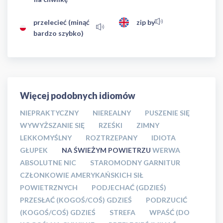
przelecieć (minąć
zip by
bardzo szybko)
Więcej podobnych idiomów
NIEPRAKTYCZNY
NIEREALNY
PUSZENIE SIĘ
WYWYŻSZANIE SIĘ
RZEŚKI
ZIMNY
LEKKOMYŚLNY
ROZTRZEPANY
IDIOTA
GŁUPEK
NA ŚWIEŻYM POWIETRZU
WERWA
ABSOLUTNE NIC
STAROMODNY GARNITUR
CZŁONKOWIE AMERYKAŃSKICH SIŁ
POWIETRZNYCH
PODJECHAĆ (GDZIEŚ)
PRZESŁAĆ (KOGOŚ/COŚ) GDZIEŚ
PODRZUCIĆ
(KOGOŚ/COŚ) GDZIEŚ
STREFA
WPAŚĆ (DO