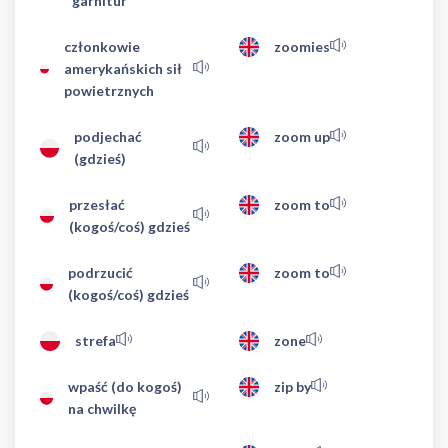
garnitur
członkowie
zoomies
amerykańskich sił
powietrznych
podjechać
zoom up
(gdzieś)
przesłać
zoom to
(kogoś/coś) gdzieś
podrzucić
zoom to
(kogoś/coś) gdzieś
strefa
zone
wpaść (do kogoś)
zip by
na chwilkę