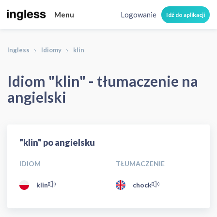
Menu
Logowanie
Idź do aplikacji
Ingless
Idiomy
klin
Idiom "klin" - tłumaczenie na
angielski
"klin" po angielsku
IDIOM
TŁUMACZENIE
klin
chock