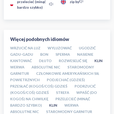
przelecieć (minąć
zip by
bardzo szybko)
Więcej podobnych idiomów
WRZUCIĆ NA LUZ
WYLUZOWAĆ
UGODZIĆ
GADU-GADU
BON
SPERMA
NASIENIE
KANTOWAĆ
DŁUTO
ROZWESELIĆ SIĘ
KLIN
WERWA
ABSOLUTNE NIC
STAROMODNY
GARNITUR
CZŁONKOWIE AMERYKAŃSKICH SIŁ
POWIETRZNYCH
PODJECHAĆ (GDZIEŚ)
PRZESŁAĆ (KOGOŚ/COŚ) GDZIEŚ
PODRZUCIĆ
(KOGOŚ/COŚ) GDZIEŚ
STREFA
WPAŚĆ (DO
KOGOŚ) NA CHWILKĘ
PRZELECIEĆ (MINĄĆ
BARDZO SZYBKO)
KLIN
WERWA
ABSOLUTNE NIC
STAROMODNY GARNITUR