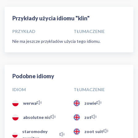
Przykłady użycia idiomu "klin"
PRZYKŁAD
TŁUMACZENIE
Nie ma jeszcze przykładów użycia tego idiomu.
Podobne idiomy
IDIOM
TŁUMACZENIE
werwa
zowie
absolutne nic
zot
staromodny
zoot suit