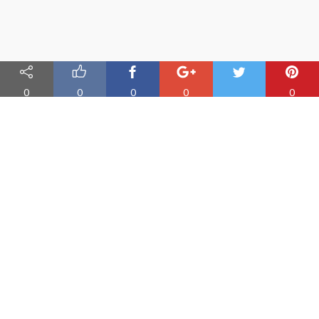
0
0
0
0
0
Nauka angielskiego online
Oferujemy materiały do nauki angielskiego oraz aplikację do
efektywnej nauki słówek