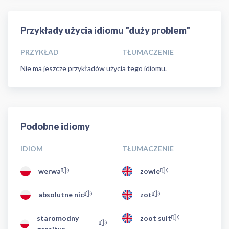
Przykłady użycia idiomu "duży problem"
PRZYKŁAD
TŁUMACZENIE
Nie ma jeszcze przykładów użycia tego idiomu.
Podobne idiomy
IDIOM
TŁUMACZENIE
werwa
zowie
absolutne nic
zot
staromodny
zoot suit