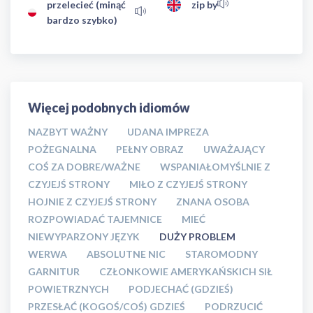
przelecieć (minąć
zip by
bardzo szybko)
Więcej podobnych idiomów
NAZBYT WAŻNY
UDANA IMPREZA
POŻEGNALNA
PEŁNY OBRAZ
UWAŻAJĄCY
COŚ ZA DOBRE/WAŻNE
WSPANIAŁOMYŚLNIE Z
CZYJEJŚ STRONY
MIŁO Z CZYJEJŚ STRONY
HOJNIE Z CZYJEJŚ STRONY
ZNANA OSOBA
ROZPOWIADAĆ TAJEMNICE
MIEĆ
NIEWYPARZONY JĘZYK
DUŻY PROBLEM
WERWA
ABSOLUTNE NIC
STAROMODNY
GARNITUR
CZŁONKOWIE AMERYKAŃSKICH SIŁ
POWIETRZNYCH
PODJECHAĆ (GDZIEŚ)
PRZESŁAĆ (KOGOŚ/COŚ) GDZIEŚ
PODRZUCIĆ