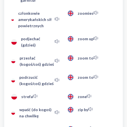
garnitur
członkowie
zoomies
amerykańskich sił
powietrznych
podjechać
zoom up
(gdzieś)
przesłać
zoom to
(kogoś/coś) gdzieś
podrzucić
zoom to
(kogoś/coś) gdzieś
strefa
zone
wpaść (do kogoś)
zip by
na chwilkę