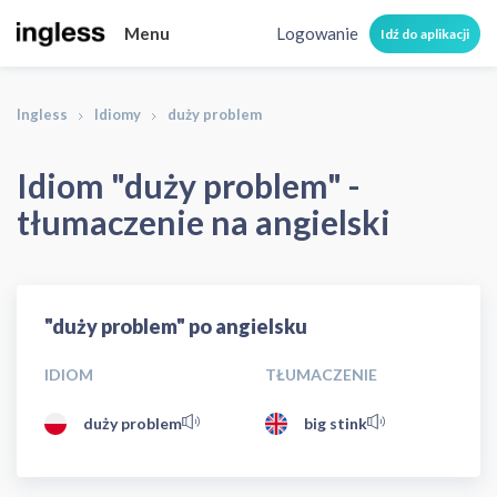
Menu
Logowanie
Idź do aplikacji
Ingless
Idiomy
duży problem
Idiom "duży problem" -
tłumaczenie na angielski
"duży problem" po angielsku
IDIOM
TŁUMACZENIE
duży problem
big stink