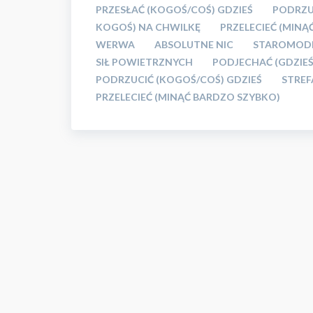
PRZESŁAĆ (KOGOŚ/COŚ) GDZIEŚ
PODRZU
KOGOŚ) NA CHWILKĘ
PRZELECIEĆ (MINĄ
WERWA
ABSOLUTNE NIC
STAROMODN
SIŁ POWIETRZNYCH
PODJECHAĆ (GDZIEŚ
PODRZUCIĆ (KOGOŚ/COŚ) GDZIEŚ
STREF
PRZELECIEĆ (MINĄĆ BARDZO SZYBKO)