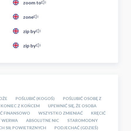
zoom to
zone
zip by
zip by
OŻE
POŚLUBIĆ (KOGOŚ)
POŚLUBIĆ OSOBĘ Z
 KONIEC Z KOŃCEM
UPEWNIĆ SIĘ, ŻE OSOBA
YĆ FINANSOWO
WSZYSTKO ZMIENIAĆ
KRĘCIĆ
T
WERWA
ABSOLUTNE NIC
STAROMODNY
H SIŁ POWIETRZNYCH
PODJECHAĆ (GDZIEŚ)