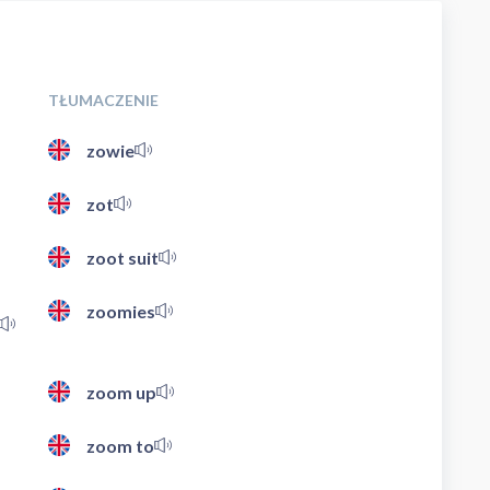
TŁUMACZENIE
zowie
zot
zoot suit
zoomies
zoom up
zoom to