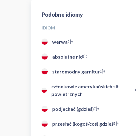
Podobne idiomy
IDIOM
werwa
absolutne nic
staromodny garnitur
członkowie amerykańskich sił
powietrznych
podjechać (gdzieś)
przesłać (kogoś/coś) gdzieś