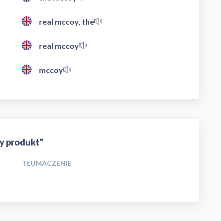
real mccoy, the
real mccoy
mccoy
y produkt"
TŁUMACZENIE