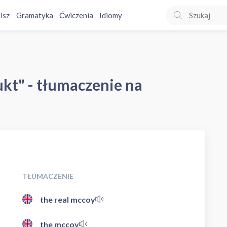
isz
Gramatyka
Ćwiczenia
Idiomy
kt" - tłumaczenie na
TŁUMACZENIE
the real mccoy
the mccoy