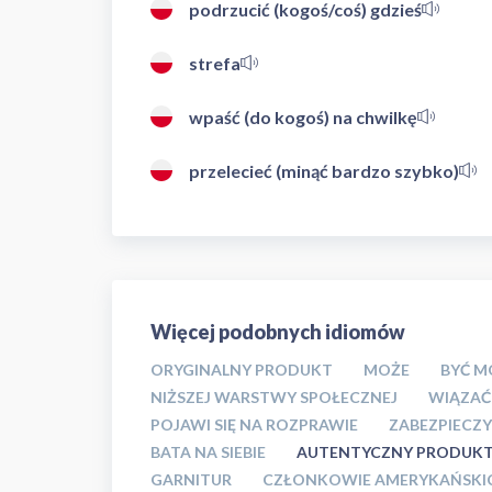
podrzucić (kogoś/coś) gdzieś
strefa
wpaść (do kogoś) na chwilkę
przelecieć (minąć bardzo szybko)
Więcej podobnych idiomów
ORYGINALNY PRODUKT
MOŻE
BYĆ M
NIŻSZEJ WARSTWY SPOŁECZNEJ
WIĄZAĆ
POJAWI SIĘ NA ROZPRAWIE
ZABEZPIECZ
BATA NA SIEBIE
AUTENTYCZNY PRODUK
GARNITUR
CZŁONKOWIE AMERYKAŃSKIC