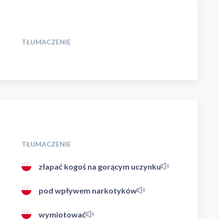
TŁUMACZENIE
TŁUMACZENIE
złapać kogoś na gorącym uczynku
pod wpływem narkotyków
wymiotować