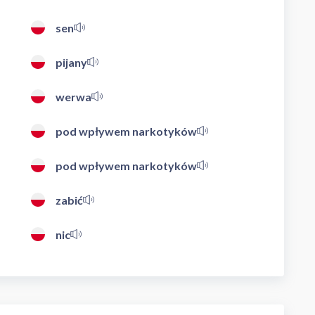
sen
pijany
werwa
pod wpływem narkotyków
pod wpływem narkotyków
zabić
nic