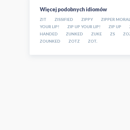
Więcej podobnych idiomów
ZIT
ZISSIFIED
ZIPPY
ZIPPER MORA
YOUR LIP!
ZIP UP YOUR LIP!
ZIP UP
HANDED
ZUNKED
ZUKE
ZS
ZO
ZOUNKED
ZOTZ
ZOT.