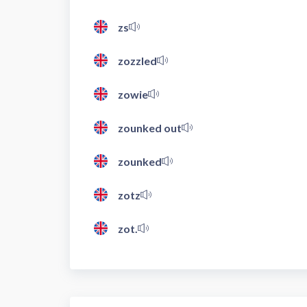
zs
zozzled
zowie
zounked out
zounked
zotz
zot.