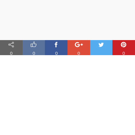
0
0
0
0
0
Nauka angielskiego online
Oferujemy materiały do nauki angielskiego oraz aplikację do