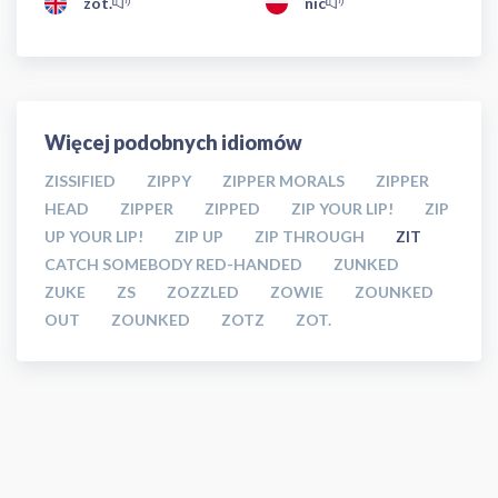
zot.
nic
Więcej podobnych idiomów
ZISSIFIED
ZIPPY
ZIPPER MORALS
ZIPPER
HEAD
ZIPPER
ZIPPED
ZIP YOUR LIP!
ZIP
UP YOUR LIP!
ZIP UP
ZIP THROUGH
ZIT
CATCH SOMEBODY RED-HANDED
ZUNKED
ZUKE
ZS
ZOZZLED
ZOWIE
ZOUNKED
OUT
ZOUNKED
ZOTZ
ZOT.