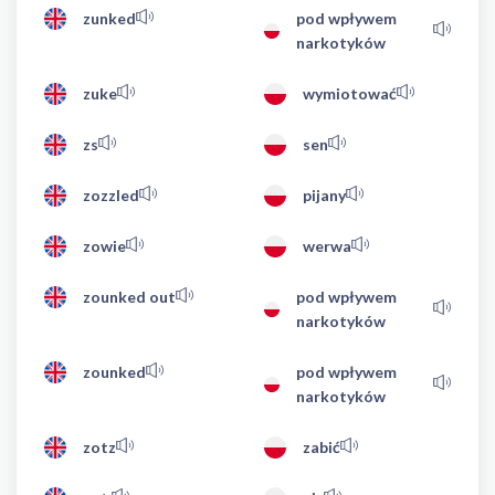
zunked
pod wpływem
narkotyków
zuke
wymiotować
zs
sen
zozzled
pijany
zowie
werwa
zounked out
pod wpływem
narkotyków
zounked
pod wpływem
narkotyków
zotz
zabić