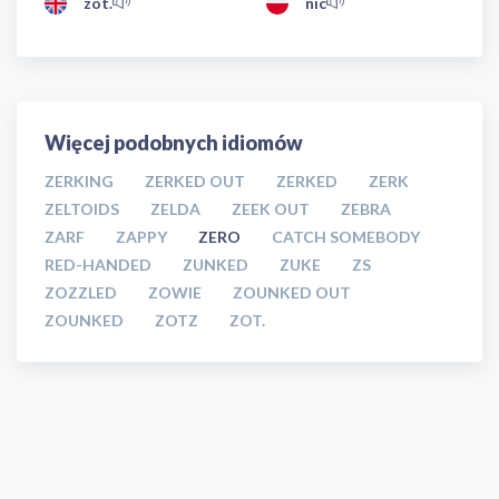
zot.
nic
Więcej podobnych idiomów
ZERKING
ZERKED OUT
ZERKED
ZERK
ZELTOIDS
ZELDA
ZEEK OUT
ZEBRA
ZARF
ZAPPY
ZERO
CATCH SOMEBODY
RED-HANDED
ZUNKED
ZUKE
ZS
ZOZZLED
ZOWIE
ZOUNKED OUT
ZOUNKED
ZOTZ
ZOT.