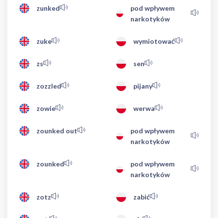
zunked
pod wpływem
narkotyków
zuke
wymiotować
zs
sen
zozzled
pijany
zowie
werwa
zounked out
pod wpływem
narkotyków
zounked
pod wpływem
narkotyków
zotz
zabić