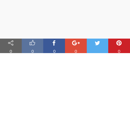
0
0
0
0
0
Nauka angielskiego online
Oferujemy materiały do nauki angielskiego oraz aplikację do