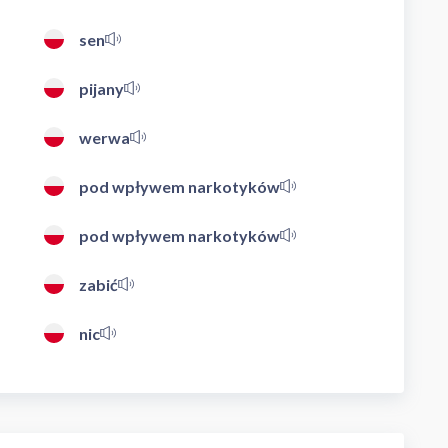
sen
pijany
werwa
pod wpływem narkotyków
pod wpływem narkotyków
zabić
nic