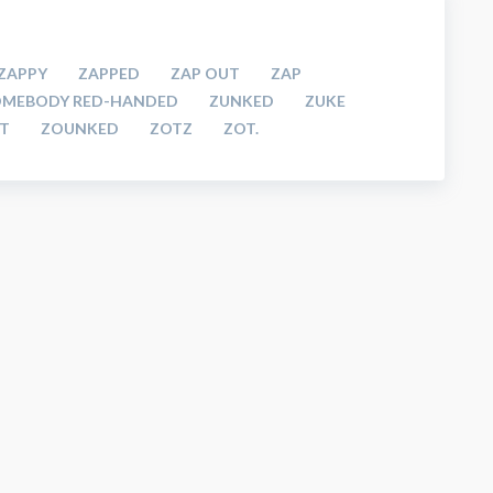
ZAPPY
ZAPPED
ZAP OUT
ZAP
OMEBODY RED-HANDED
ZUNKED
ZUKE
T
ZOUNKED
ZOTZ
ZOT.