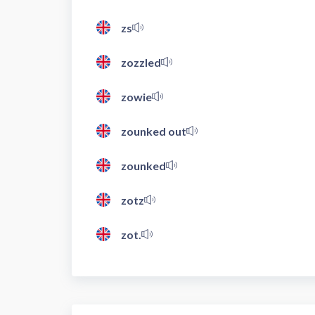
zs
zozzled
zowie
zounked out
zounked
zotz
zot.