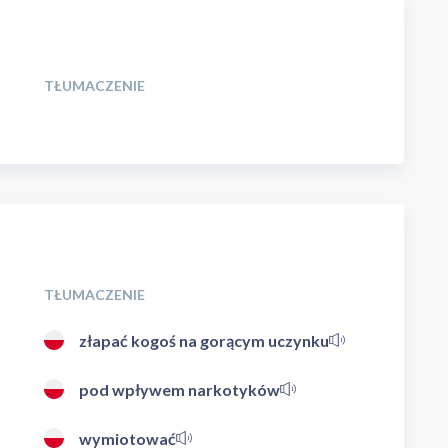
TŁUMACZENIE
TŁUMACZENIE
złapać kogoś na gorącym uczynku
pod wpływem narkotyków
wymiotować