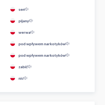
sen
pijany
werwa
pod wpływem narkotyków
pod wpływem narkotyków
zabić
nic