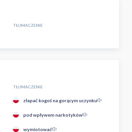
TŁUMACZENIE
TŁUMACZENIE
złapać kogoś na gorącym uczynku
pod wpływem narkotyków
wymiotować