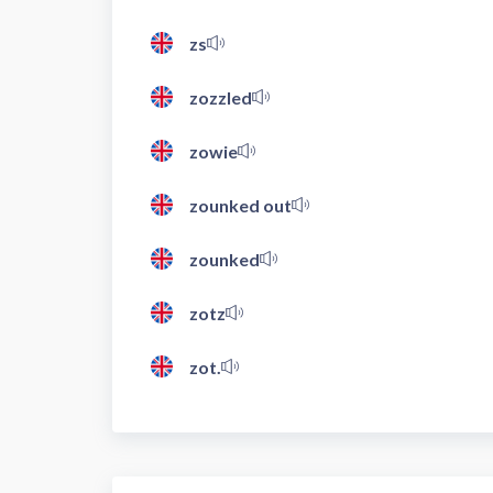
zs
zozzled
zowie
zounked out
zounked
zotz
zot.