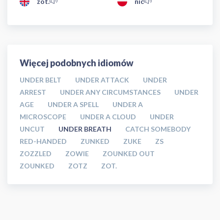
zot.
nic
Więcej podobnych idiomów
UNDER BELT
UNDER ATTACK
UNDER
ARREST
UNDER ANY CIRCUMSTANCES
UNDER
AGE
UNDER A SPELL
UNDER A
MICROSCOPE
UNDER A CLOUD
UNDER
UNCUT
UNDER BREATH
CATCH SOMEBODY
RED-HANDED
ZUNKED
ZUKE
ZS
ZOZZLED
ZOWIE
ZOUNKED OUT
ZOUNKED
ZOTZ
ZOT.