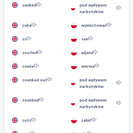
zunked
pod wpływem
narkotyków
zuke
wymiotować
zs
sen
zozzled
pijany
zowie
werwa
zounked out
pod wpływem
narkotyków
zounked
pod wpływem
narkotyków
zotz
zabić