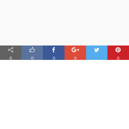
0
0
0
0
0
Nauka angielskiego online