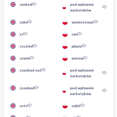
zunked
pod wpływem
narkotyków
zuke
wymiotować
zs
sen
zozzled
pijany
zowie
werwa
zounked out
pod wpływem
narkotyków
zounked
pod wpływem
narkotyków
zotz
zabić