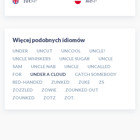
zot.
nic
Więcej podobnych idiomów
UNDER
UNCUT
UNCOOL
UNCLE!
UNCLE WHISKERS
UNCLE SUGAR
UNCLE
SAM
UNCLE NAB
UNCLE
UNCALLED
FOR
UNDER A CLOUD
CATCH SOMEBODY
RED-HANDED
ZUNKED
ZUKE
ZS
ZOZZLED
ZOWIE
ZOUNKED OUT
ZOUNKED
ZOTZ
ZOT.