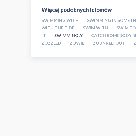
Więcej podobnych idiomów
SWIMMING WITH
SWIMMING IN SOMET
WITH THE TIDE
SWIM WITH
SWIM T
IT
SWIMMINGLY
CATCH SOMEBODY 
ZOZZLED
ZOWIE
ZOUNKED OUT