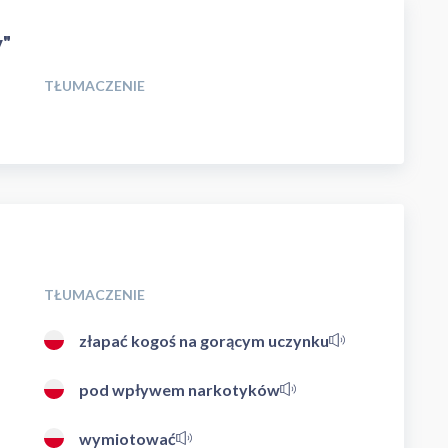
y"
TŁUMACZENIE
TŁUMACZENIE
złapać kogoś na gorącym uczynku
pod wpływem narkotyków
wymiotować