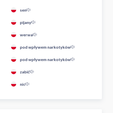
sen
pijany
werwa
pod wpływem narkotyków
pod wpływem narkotyków
zabić
nic