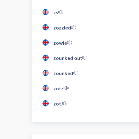
zs
zozzled
zowie
zounked out
zounked
zotz
zot.