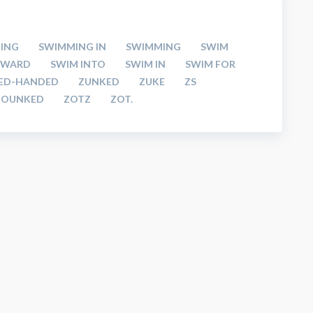
HING
SWIMMING IN
SWIMMING
SWIM
OWARD
SWIM INTO
SWIM IN
SWIM FOR
RED-HANDED
ZUNKED
ZUKE
ZS
ZOUNKED
ZOTZ
ZOT.