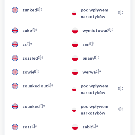
zunked
pod wpływem
narkotyków
zuke
wymiotować
zs
sen
zozzled
pijany
zowie
werwa
zounked out
pod wpływem
narkotyków
zounked
pod wpływem
narkotyków
zotz
zabić