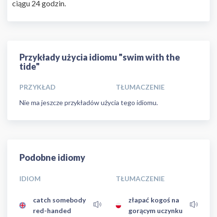
ciągu 24 godzin.
Przykłady użycia idiomu "swim with the
tide"
PRZYKŁAD
TŁUMACZENIE
Nie ma jeszcze przykładów użycia tego idiomu.
Podobne idiomy
IDIOM
TŁUMACZENIE
catch somebody
złapać kogoś na
red-handed
gorącym uczynku