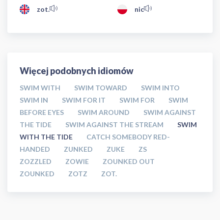
zot.
nic
Więcej podobnych idiomów
SWIM WITH
SWIM TOWARD
SWIM INTO
SWIM IN
SWIM FOR IT
SWIM FOR
SWIM
BEFORE EYES
SWIM AROUND
SWIM AGAINST
THE TIDE
SWIM AGAINST THE STREAM
SWIM
WITH THE TIDE
CATCH SOMEBODY RED-
HANDED
ZUNKED
ZUKE
ZS
ZOZZLED
ZOWIE
ZOUNKED OUT
ZOUNKED
ZOTZ
ZOT.