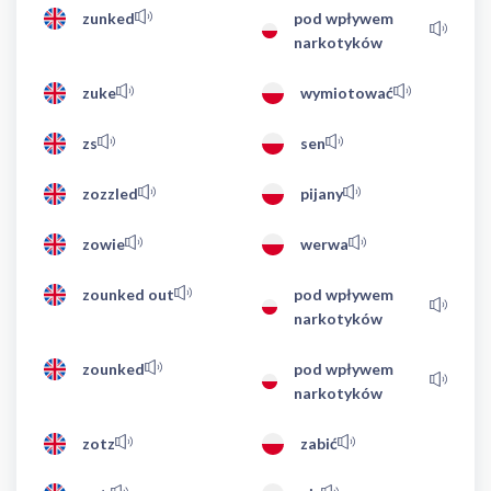
zunked
pod wpływem
narkotyków
zuke
wymiotować
zs
sen
zozzled
pijany
zowie
werwa
zounked out
pod wpływem
narkotyków
zounked
pod wpływem
narkotyków
zotz
zabić