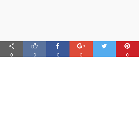
0
0
0
0
0
Nauka angielskiego online
Oferujemy materiały do nauki angielskiego oraz aplikację do