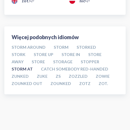
zot.
nic
Więcej podobnych idiomów
STORM AROUND
STORM
STORKED
STORK
STORE UP
STORE IN
STORE
AWAY
STORE
STORAGE
STOPPER
STORM AT
CATCH SOMEBODY RED-HANDED
ZUNKED
ZUKE
ZS
ZOZZLED
ZOWIE
ZOUNKED OUT
ZOUNKED
ZOTZ
ZOT.