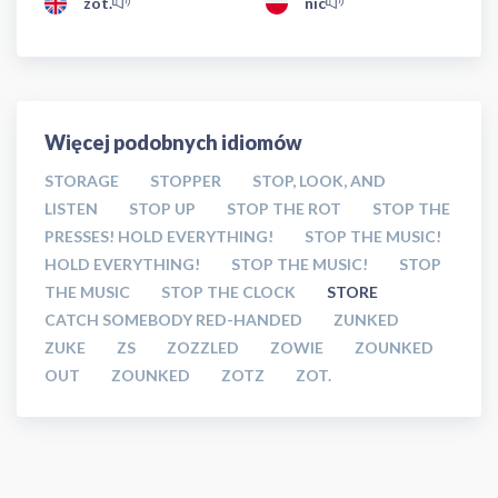
zot.
nic
Więcej podobnych idiomów
STORAGE
STOPPER
STOP, LOOK, AND
LISTEN
STOP UP
STOP THE ROT
STOP THE
PRESSES! HOLD EVERYTHING!
STOP THE MUSIC!
HOLD EVERYTHING!
STOP THE MUSIC!
STOP
THE MUSIC
STOP THE CLOCK
STORE
CATCH SOMEBODY RED-HANDED
ZUNKED
ZUKE
ZS
ZOZZLED
ZOWIE
ZOUNKED
OUT
ZOUNKED
ZOTZ
ZOT.