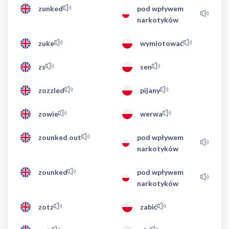
zunked
pod wpływem
narkotyków
zuke
wymiotować
zs
sen
zozzled
pijany
zowie
werwa
zounked out
pod wpływem
narkotyków
zounked
pod wpływem
narkotyków
zotz
zabić