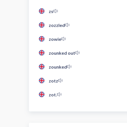
zs
zozzled
zowie
zounked out
zounked
zotz
zot.