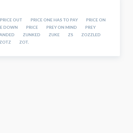
PRICE OUT
PRICE ONE HAS TO PAY
PRICE ON
CE DOWN
PRICE
PREY ON MIND
PREY
HANDED
ZUNKED
ZUKE
ZS
ZOZZLED
ZOTZ
ZOT.