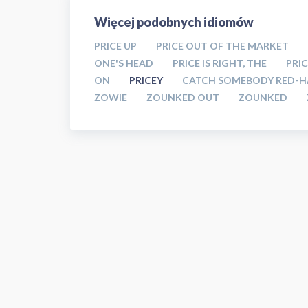
Więcej podobnych idiomów
PRICE UP
PRICE OUT OF THE MARKET
ONE'S HEAD
PRICE IS RIGHT, THE
PRI
ON
PRICEY
CATCH SOMEBODY RED-
ZOWIE
ZOUNKED OUT
ZOUNKED