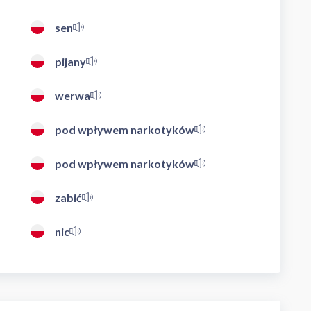
sen
pijany
werwa
pod wpływem narkotyków
pod wpływem narkotyków
zabić
nic