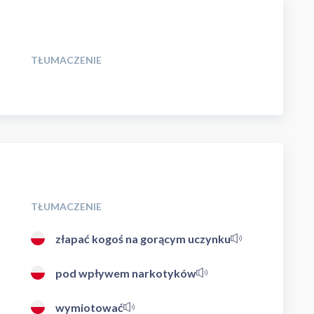
TŁUMACZENIE
TŁUMACZENIE
złapać kogoś na gorącym uczynku
pod wpływem narkotyków
wymiotować