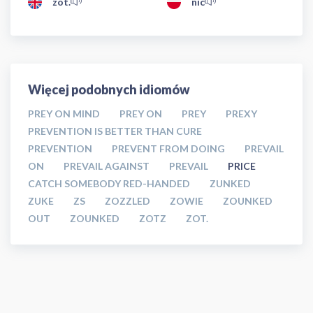
zot.
nic
Więcej podobnych idiomów
PREY ON MIND
PREY ON
PREY
PREXY
PREVENTION IS BETTER THAN CURE
PREVENTION
PREVENT FROM DOING
PREVAIL
ON
PREVAIL AGAINST
PREVAIL
PRICE
CATCH SOMEBODY RED-HANDED
ZUNKED
ZUKE
ZS
ZOZZLED
ZOWIE
ZOUNKED
OUT
ZOUNKED
ZOTZ
ZOT.