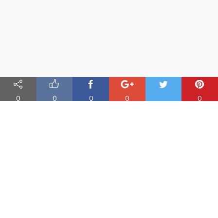
0
0
0
0
0
Nauka angielskiego online