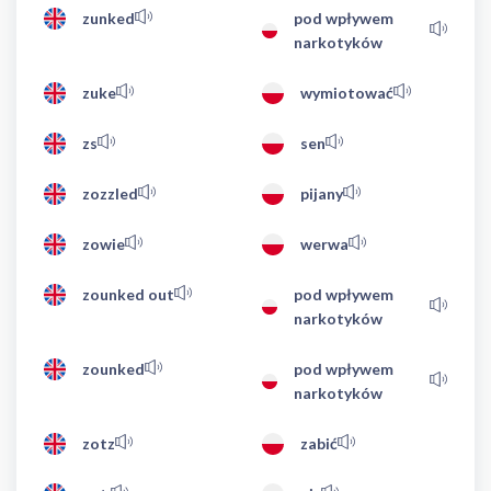
zunked
pod wpływem
narkotyków
zuke
wymiotować
zs
sen
zozzled
pijany
zowie
werwa
zounked out
pod wpływem
narkotyków
zounked
pod wpływem
narkotyków
zotz
zabić