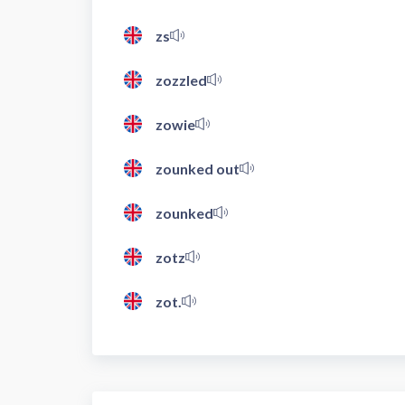
zs
zozzled
zowie
zounked out
zounked
zotz
zot.