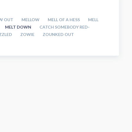
W OUT
MELLOW
MELL OF A HESS
MELL
MELT DOWN
CATCH SOMEBODY RED-
ZZLED
ZOWIE
ZOUNKED OUT