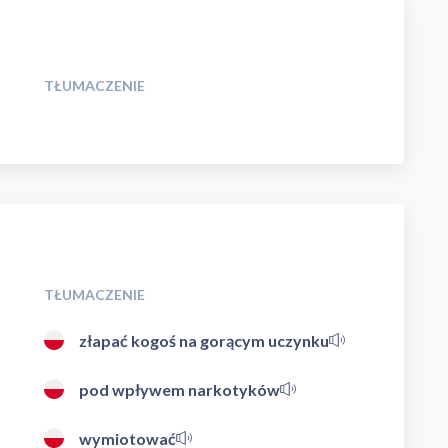
TŁUMACZENIE
TŁUMACZENIE
złapać kogoś na gorącym uczynku
pod wpływem narkotyków
wymiotować