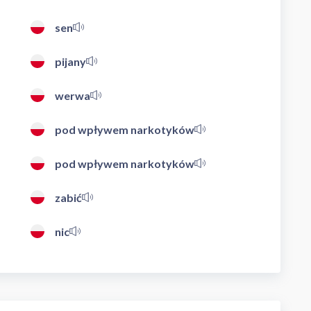
sen
pijany
werwa
pod wpływem narkotyków
pod wpływem narkotyków
zabić
nic