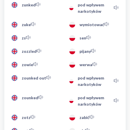
zunked
pod wpływem
narkotyków
zuke
wymiotować
zs
sen
zozzled
pijany
zowie
werwa
zounked out
pod wpływem
narkotyków
zounked
pod wpływem
narkotyków
zotz
zabić