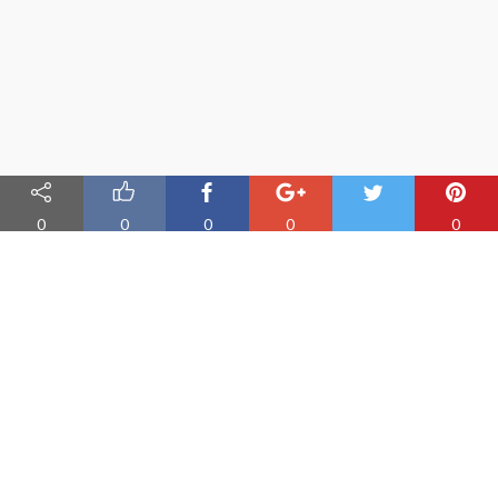
0
0
0
0
0
Nauka angielskiego online