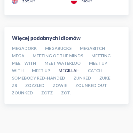
zot.
nic
Więcej podobnych idiomów
MEGADORK
MEGABUCKS
MEGABITCH
MEGA
MEETING OF THE MINDS
MEETING
MEET WITH
MEET WATERLOO
MEET UP
WITH
MEET UP
MEGILLAH
CATCH
SOMEBODY RED-HANDED
ZUNKED
ZUKE
ZS
ZOZZLED
ZOWIE
ZOUNKED OUT
ZOUNKED
ZOTZ
ZOT.