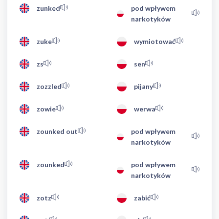
zunked
pod wpływem
narkotyków
zuke
wymiotować
zs
sen
zozzled
pijany
zowie
werwa
zounked out
pod wpływem
narkotyków
zounked
pod wpływem
narkotyków
zotz
zabić