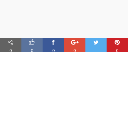
0
0
0
0
0
Nauka angielskiego online
Oferujemy materiały do nauki angielskiego oraz aplikację do