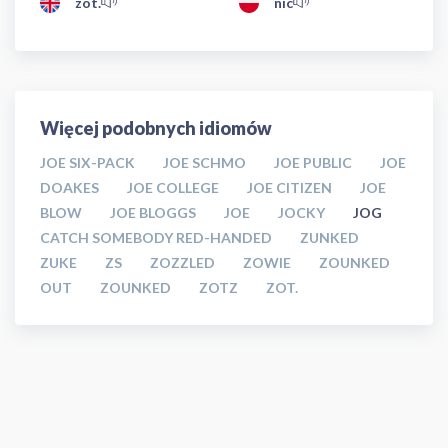
zot.
nic
Więcej podobnych idiomów
JOE SIX-PACK
JOE SCHMO
JOE PUBLIC
JOE
DOAKES
JOE COLLEGE
JOE CITIZEN
JOE
BLOW
JOE BLOGGS
JOE
JOCKY
JOG
CATCH SOMEBODY RED-HANDED
ZUNKED
ZUKE
ZS
ZOZZLED
ZOWIE
ZOUNKED
OUT
ZOUNKED
ZOTZ
ZOT.