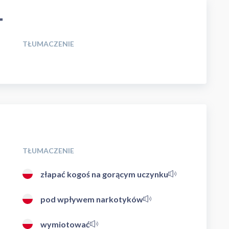
"
TŁUMACZENIE
TŁUMACZENIE
złapać kogoś na gorącym uczynku
pod wpływem narkotyków
wymiotować