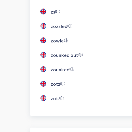
zs
zozzled
zowie
zounked out
zounked
zotz
zot.