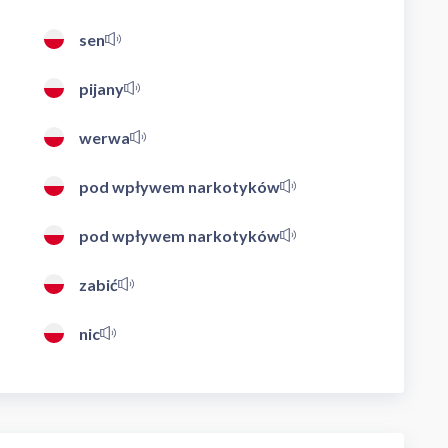
sen
pijany
werwa
pod wpływem narkotyków
pod wpływem narkotyków
zabić
nic