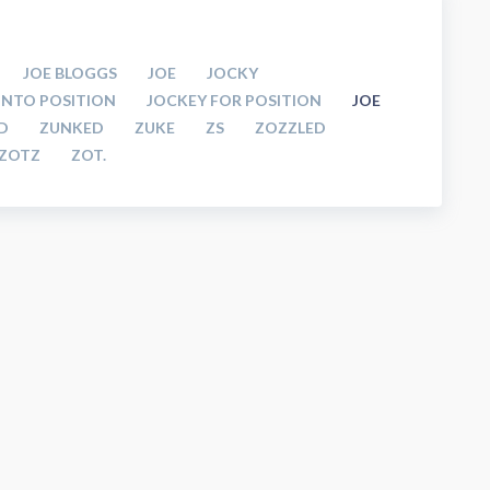
JOE BLOGGS
JOE
JOCKY
INTO POSITION
JOCKEY FOR POSITION
JOE
D
ZUNKED
ZUKE
ZS
ZOZZLED
ZOTZ
ZOT.