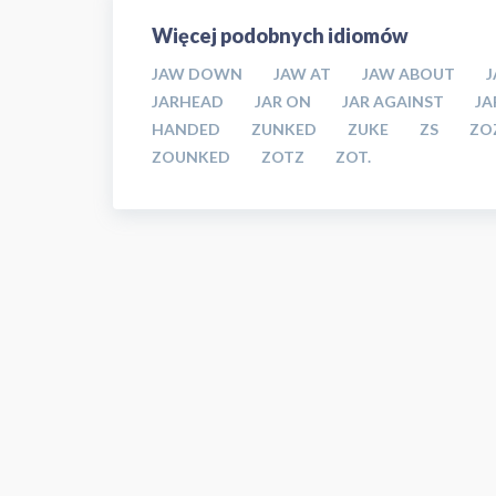
Więcej podobnych idiomów
JAW DOWN
JAW AT
JAW ABOUT
JARHEAD
JAR ON
JAR AGAINST
JA
HANDED
ZUNKED
ZUKE
ZS
ZO
ZOUNKED
ZOTZ
ZOT.