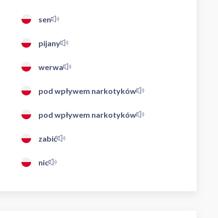
sen
pijany
werwa
pod wpływem narkotyków
pod wpływem narkotyków
zabić
nic