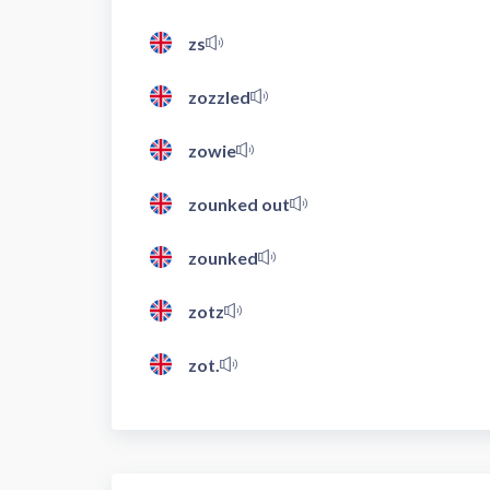
zs
zozzled
zowie
zounked out
zounked
zotz
zot.