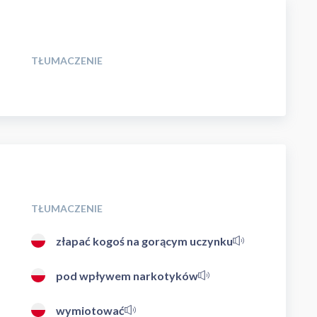
TŁUMACZENIE
TŁUMACZENIE
złapać kogoś na gorącym uczynku
pod wpływem narkotyków
wymiotować