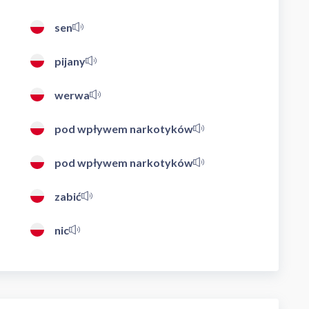
sen
pijany
werwa
pod wpływem narkotyków
pod wpływem narkotyków
zabić
nic