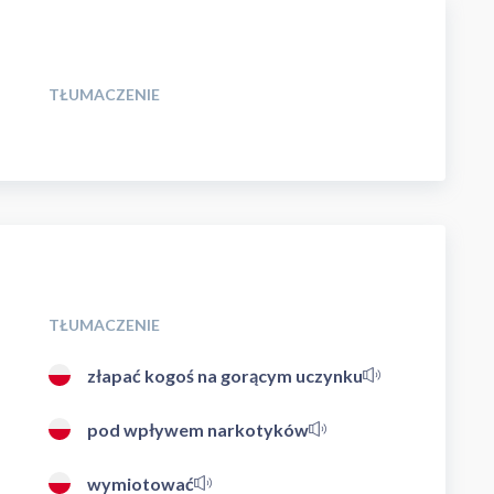
TŁUMACZENIE
TŁUMACZENIE
złapać kogoś na gorącym uczynku
pod wpływem narkotyków
wymiotować