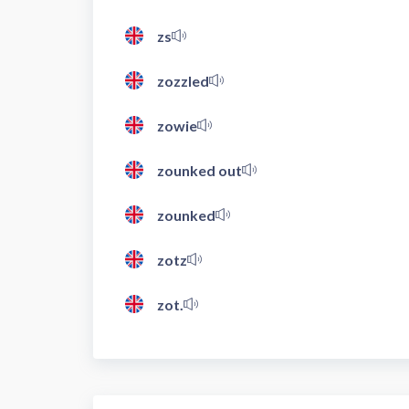
zs
zozzled
zowie
zounked out
zounked
zotz
zot.