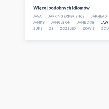
Więcej podobnych idiomów
JAVA
JARRING EXPERIENCE
JARHEAD
JANKY
JANGLE ON
JANE DOE
JAW
ZUKE
ZS
ZOZZLED
ZOWIE
ZOU