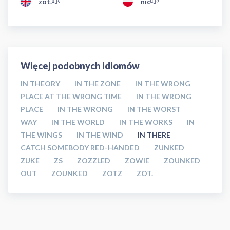
zot.
nic
Więcej podobnych idiomów
IN THEORY
IN THE ZONE
IN THE WRONG
PLACE AT THE WRONG TIME
IN THE WRONG
PLACE
IN THE WRONG
IN THE WORST
WAY
IN THE WORLD
IN THE WORKS
IN
THE WINGS
IN THE WIND
IN THERE
CATCH SOMEBODY RED-HANDED
ZUNKED
ZUKE
ZS
ZOZZLED
ZOWIE
ZOUNKED
OUT
ZOUNKED
ZOTZ
ZOT.