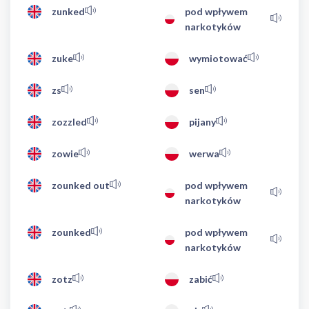
zunked
pod wpływem
narkotyków
zuke
wymiotować
zs
sen
zozzled
pijany
zowie
werwa
zounked out
pod wpływem
narkotyków
zounked
pod wpływem
narkotyków
zotz
zabić