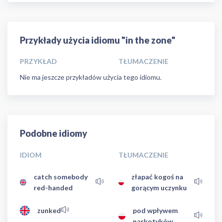
Przykłady użycia idiomu "in the zone"
PRZYKŁAD
TŁUMACZENIE
Nie ma jeszcze przykładów użycia tego idiomu.
Podobne idiomy
IDIOM
TŁUMACZENIE
catch somebody
złapać kogoś na
red-handed
gorącym uczynku
zunked
pod wpływem
narkotyków