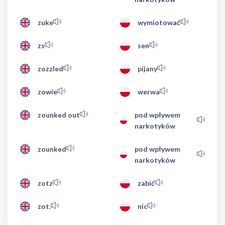
zuke
wymiotować
zs
sen
zozzled
pijany
zowie
werwa
zounked out
pod wpływem
narkotyków
zounked
pod wpływem
narkotyków
zotz
zabić
zot.
nic