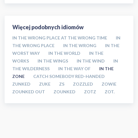
Więcej podobnych idiomów
IN THE WRONG PLACE AT THE WRONG TIME
IN
THE WRONG PLACE
IN THE WRONG
IN THE
WORST WAY
IN THE WORLD
IN THE
WORKS
IN THE WINGS
IN THE WIND
IN
THE WILDERNESS
IN THE WAY OF
IN THE
ZONE
CATCH SOMEBODY RED-HANDED
ZUNKED
ZUKE
ZS
ZOZZLED
ZOWIE
ZOUNKED OUT
ZOUNKED
ZOTZ
ZOT.