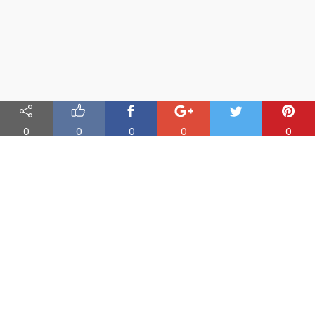
0
0
0
0
0
Nauka angielskiego online
Oferujemy materiały do nauki angielskiego oraz aplikację do