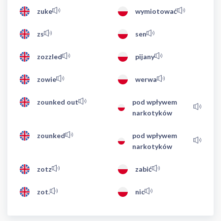
zuke
wymiotować
zs
sen
zozzled
pijany
zowie
werwa
zounked out
pod wpływem
narkotyków
zounked
pod wpływem
narkotyków
zotz
zabić
zot.
nic