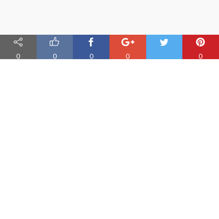
0
0
0
0
0
Nauka angielskiego online
Oferujemy materiały do nauki angielskiego oraz aplikację do
efektywnej nauki słówek
PRODUKT