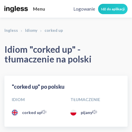
Menu
Logowanie
Idź do aplikacji
Ingless
Idiomy
corked up
Idiom "corked up" -
tłumaczenie na polski
"corked up" po polsku
IDIOM
TŁUMACZENIE
corked up
pijany