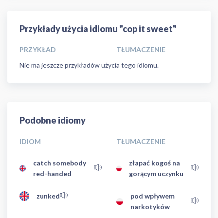
Przykłady użycia idiomu "cop it sweet"
PRZYKŁAD
TŁUMACZENIE
Nie ma jeszcze przykładów użycia tego idiomu.
Podobne idiomy
IDIOM
TŁUMACZENIE
catch somebody
złapać kogoś na
red-handed
gorącym uczynku
zunked
pod wpływem
narkotyków