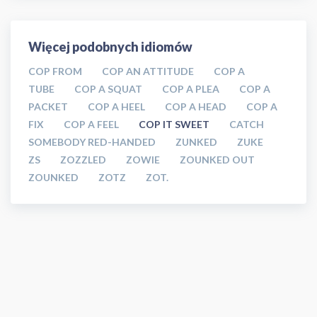
Więcej podobnych idiomów
COP FROM
COP AN ATTITUDE
COP A
TUBE
COP A SQUAT
COP A PLEA
COP A
PACKET
COP A HEEL
COP A HEAD
COP A
FIX
COP A FEEL
COP IT SWEET
CATCH
SOMEBODY RED-HANDED
ZUNKED
ZUKE
ZS
ZOZZLED
ZOWIE
ZOUNKED OUT
ZOUNKED
ZOTZ
ZOT.