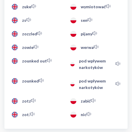
zuke
wymiotować
zs
sen
zozzled
pijany
zowie
werwa
zounked out
pod wpływem
narkotyków
zounked
pod wpływem
narkotyków
zotz
zabić
zot.
nic