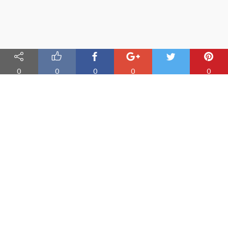
0
0
0
0
0
Nauka angielskiego online
Oferujemy materiały do nauki angielskiego oraz aplikację do
efektywnej nauki słówek