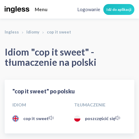
Menu
Logowanie
Idź do aplikacji
Ingless
Idiomy
cop it sweet
Idiom "cop it sweet" -
tłumaczenie na polski
"cop it sweet" po polsku
IDIOM
TŁUMACZENIE
cop it sweet
poszczęścić się