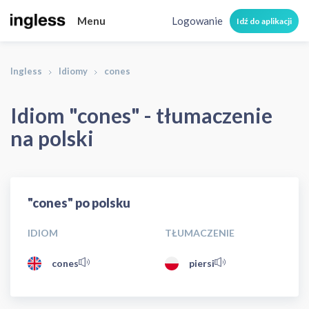
Menu
Logowanie
Idź do aplikacji
Ingless
Idiomy
cones
Idiom "cones" - tłumaczenie
na polski
"cones" po polsku
IDIOM
TŁUMACZENIE
cones
piersi