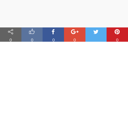
0
0
0
0
0
Nauka angielskiego online
Oferujemy materiały do nauki angielskiego oraz aplikację do
efektywnej nauki słówek