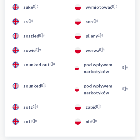
zuke
wymiotować
zs
sen
zozzled
pijany
zowie
werwa
zounked out
pod wpływem
narkotyków
zounked
pod wpływem
narkotyków
zotz
zabić
zot.
nic