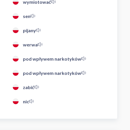
wymiotować
sen
pijany
werwa
pod wpływem narkotyków
pod wpływem narkotyków
zabić
nic