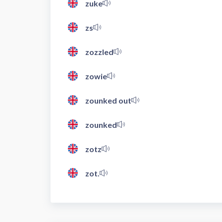
zuke
zs
zozzled
zowie
zounked out
zounked
zotz
zot.