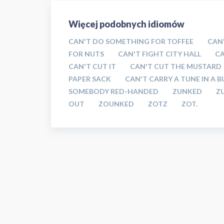
Więcej podobnych idiomów
CAN'T DO SOMETHING FOR TOFFEE
CAN'
FOR NUTS
CAN'T FIGHT CITY HALL
C
CAN'T CUT IT
CAN'T CUT THE MUSTARD
PAPER SACK
CAN'T CARRY A TUNE IN A 
SOMEBODY RED-HANDED
ZUNKED
Z
OUT
ZOUNKED
ZOTZ
ZOT.