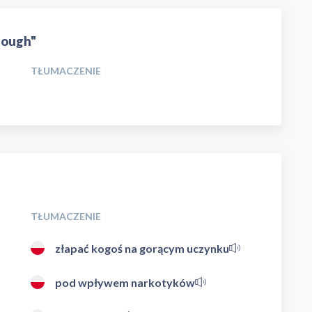
enough"
TŁUMACZENIE
TŁUMACZENIE
złapać kogoś na gorącym uczynku
pod wpływem narkotyków