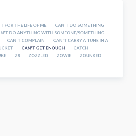
T FOR THE LIFE OF ME
CAN'T DO SOMETHING
AN'T DO ANYTHING WITH SOMEONE/SOMETHING
CAN'T COMPLAIN
CAN'T CARRY A TUNE IN A
BUCKET
CAN'T GET ENOUGH
CATCH
UKE
ZS
ZOZZLED
ZOWIE
ZOUNKED