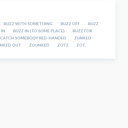
BUZZ WITH SOMETHING
BUZZ OFF
BUZZ
 IN
BUZZ IN (TO SOME PLACE)
BUZZ FOR
CATCH SOMEBODY RED-HANDED
ZUNKED
NKED OUT
ZOUNKED
ZOTZ
ZOT.