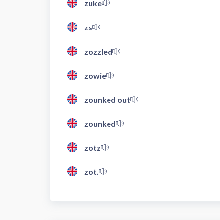
zuke
zs
zozzled
zowie
zounked out
zounked
zotz
zot.