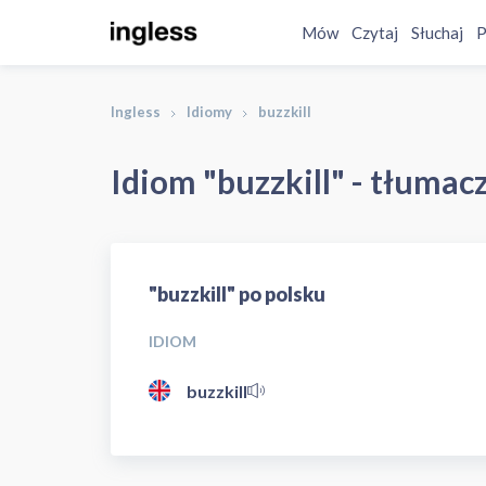
Mów
Czytaj
Słuchaj
P
Ingless
Idiomy
buzzkill
Idiom "buzzkill" - tłumac
"buzzkill" po polsku
IDIOM
buzzkill