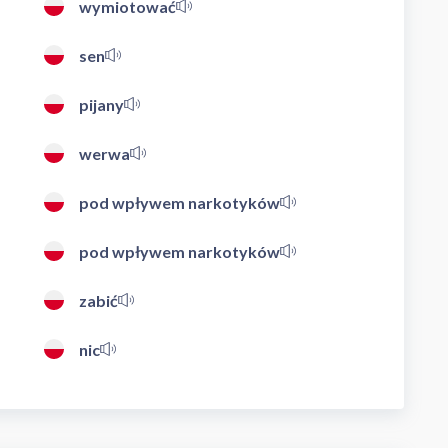
wymiotować
sen
pijany
werwa
pod wpływem narkotyków
pod wpływem narkotyków
zabić
nic