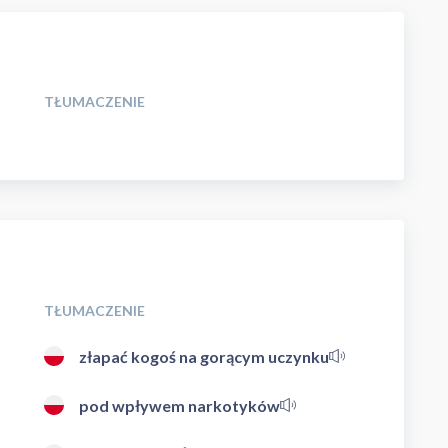
TŁUMACZENIE
TŁUMACZENIE
złapać kogoś na gorącym uczynku
pod wpływem narkotyków