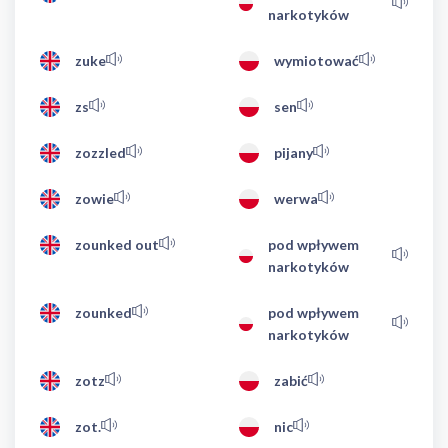
narkotyków
zuke
wymiotować
zs
sen
zozzled
pijany
zowie
werwa
zounked out
pod wpływem
narkotyków
zounked
pod wpływem
narkotyków
zotz
zabić
zot.
nic