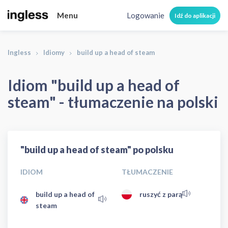
Menu
Logowanie
Idź do aplikacji
Ingless
Idiomy
build up a head of steam
Idiom "build up a head of
steam" - tłumaczenie na polski
"build up a head of steam" po polsku
IDIOM
TŁUMACZENIE
build up a head of
ruszyć z parą
steam