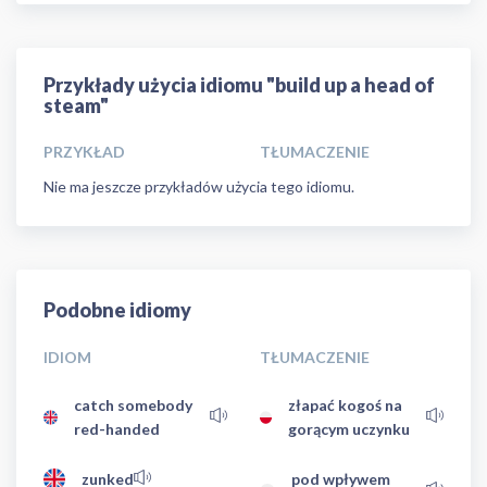
Przykłady użycia idiomu "build up a head of
steam"
PRZYKŁAD
TŁUMACZENIE
Nie ma jeszcze przykładów użycia tego idiomu.
Podobne idiomy
IDIOM
TŁUMACZENIE
catch somebody
złapać kogoś na
red-handed
gorącym uczynku
zunked
pod wpływem