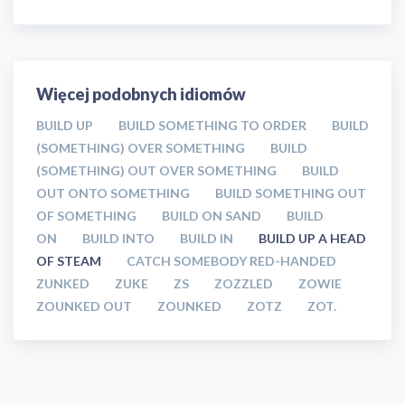
Więcej podobnych idiomów
BUILD UP
BUILD SOMETHING TO ORDER
BUILD
(SOMETHING) OVER SOMETHING
BUILD
(SOMETHING) OUT OVER SOMETHING
BUILD
OUT ONTO SOMETHING
BUILD SOMETHING OUT
OF SOMETHING
BUILD ON SAND
BUILD
ON
BUILD INTO
BUILD IN
BUILD UP A HEAD
OF STEAM
CATCH SOMEBODY RED-HANDED
ZUNKED
ZUKE
ZS
ZOZZLED
ZOWIE
ZOUNKED OUT
ZOUNKED
ZOTZ
ZOT.