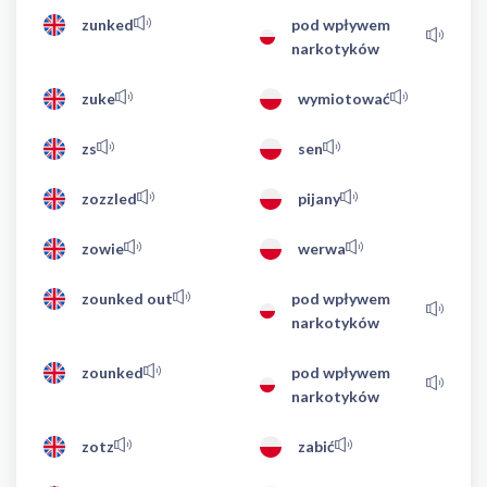
zunked
pod wpływem
narkotyków
zuke
wymiotować
zs
sen
zozzled
pijany
zowie
werwa
zounked out
pod wpływem
narkotyków
zounked
pod wpływem
narkotyków
zotz
zabić