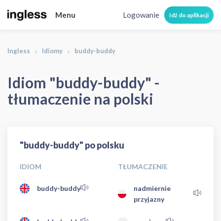
Menu
Logowanie
Idź do aplikacji
Ingless
Idiomy
buddy-buddy
Idiom "buddy-buddy" -
tłumaczenie na polski
"buddy-buddy" po polsku
IDIOM
TŁUMACZENIE
buddy-buddy
nadmiernie
przyjazny