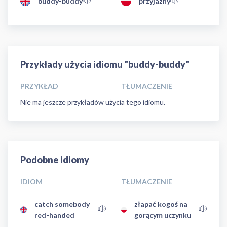
buddy-buddy
przyjazny
Przykłady użycia idiomu "buddy-buddy"
PRZYKŁAD
TŁUMACZENIE
Nie ma jeszcze przykładów użycia tego idiomu.
Podobne idiomy
IDIOM
TŁUMACZENIE
catch somebody
złapać kogoś na
red-handed
gorącym uczynku