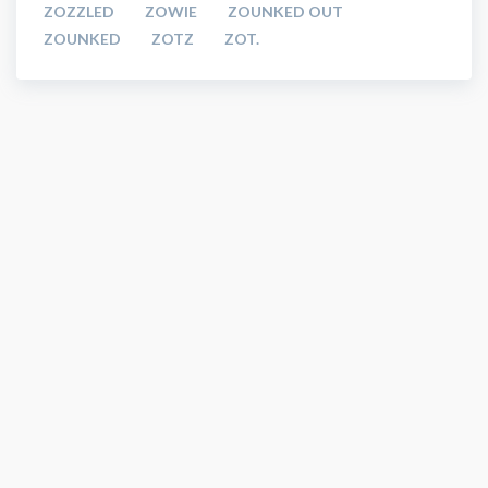
ZOZZLED
ZOWIE
ZOUNKED OUT
ZOUNKED
ZOTZ
ZOT.