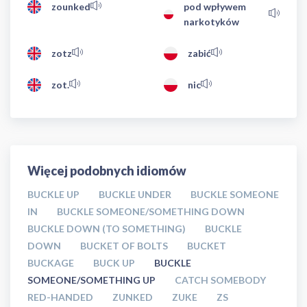
zounked
pod wpływem
narkotyków
zotz
zabić
zot.
nic
Więcej podobnych idiomów
BUCKLE UP
BUCKLE UNDER
BUCKLE SOMEONE
IN
BUCKLE SOMEONE/SOMETHING DOWN
BUCKLE DOWN (TO SOMETHING)
BUCKLE
DOWN
BUCKET OF BOLTS
BUCKET
BUCKAGE
BUCK UP
BUCKLE
SOMEONE/SOMETHING UP
CATCH SOMEBODY
RED-HANDED
ZUNKED
ZUKE
ZS