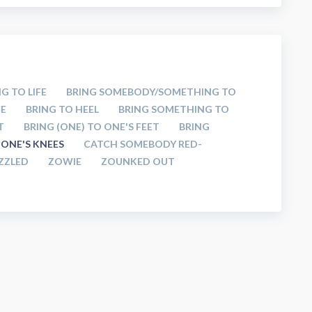
G TO LIFE
BRING SOMEBODY/SOMETHING TO
CE
BRING TO HEEL
BRING SOMETHING TO
T
BRING (ONE) TO ONE'S FEET
BRING
 ONE'S KNEES
CATCH SOMEBODY RED-
ZZLED
ZOWIE
ZOUNKED OUT