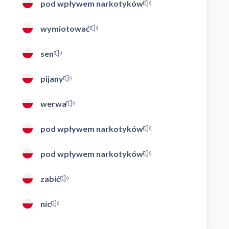
pod wpływem narkotyków
wymiotować
sen
pijany
werwa
pod wpływem narkotyków
pod wpływem narkotyków
zabić
nic