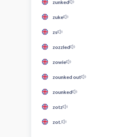
zunked
zuke
zs
zozzled
zowie
zounked out
zounked
zotz
zot.