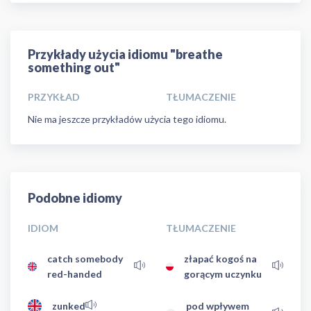
Przykłady użycia idiomu "breathe
something out"
PRZYKŁAD
TŁUMACZENIE
Nie ma jeszcze przykładów użycia tego idiomu.
Podobne idiomy
IDIOM
TŁUMACZENIE
catch somebody
złapać kogoś na
red-handed
gorącym uczynku
zunked
pod wpływem