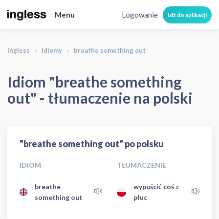
Menu
Logowanie
Idź do aplikacji
Ingless
Idiomy
breathe something out
Idiom "breathe something
out" - tłumaczenie na polski
"breathe something out" po polsku
IDIOM
TŁUMACZENIE
breathe
wypuścić coś z
something out
płuc