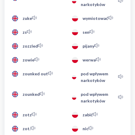
narkotyków
zuke
wymiotować
zs
sen
zozzled
pijany
zowie
werwa
zounked out
pod wpływem
narkotyków
zounked
pod wpływem
narkotyków
zotz
zabić
zot.
nic